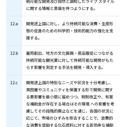
続可能な開発及び自然と調和したライフ スタイル
に関する情報と意識を持つようにする。
12.a
開発途上国に対し、より持続可能な消費・生産形
態の促進のための科学的・技術的能力の強化を支
援する。
12.b
雇用創出、地方の文化振興・産品販促につながる
持続可能な観光業に対して持続可能な開発がもた
らす影響を測定する手法を開発・導入する。
12.c
開発途上国の特別なニーズや状況を十分考慮し、
貧困層やコミュニティを保護する形で開発に関す
る悪影響を最小限に留めつつ、
税制改正や、有害
な補助金が存在する場合はその環境 への影響を考
慮してその段階的廃止などを通じ、各国の状況に
応じて、市場のひずみを除去することで、浪費的
な消費を奨励する化石燃料に対する非効率な補助