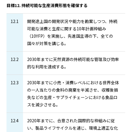
目標12. 持続可能な生産消費形態を確保する
12.1
開発途上国の開発状況や能力を勘案しつつ、持続
可能な消費と生産に関する10年計画枠組み
（10YFP）を実施し、先進国主導の下、全ての
国々が対策を講じる。
12.2
2030年までに天然資源の持続可能な管理及び効率
的な利用を達成する。
12.3
2030年までに小売・消費レベルにおける世界全体
の一人当たりの食料の廃棄を半減させ、収穫後損
失などの生産・サプライチェーンにおける食品ロ
スを減少させる。
12.4
2020年までに、合意された国際的な枠組みに従
い、製品ライフサイクルを通じ、環境上適正な化