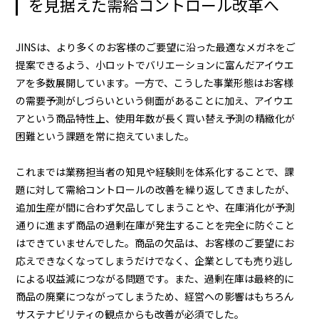
を見据えた需給コントロール改革へ
JINSは、より多くのお客様のご要望に沿った最適なメガネをご
提案できるよう、小ロットでバリエーションに富んだアイウエ
アを多数展開しています。一方で、こうした事業形態はお客様
の需要予測がしづらいという側面があることに加え、アイウエ
アという商品特性上、使用年数が長く買い替え予測の精緻化が
困難という課題を常に抱えていました。
これまでは業務担当者の知見や経験則を体系化することで、課
題に対して需給コントロールの改善を繰り返してきましたが、
追加生産が間に合わず欠品してしまうことや、在庫消化が予測
通りに進まず商品の過剰在庫が発生することを完全に防ぐこと
はできていませんでした。商品の欠品は、お客様のご要望にお
応えできなくなってしまうだけでなく、企業としても売り逃し
による収益減につながる問題です。また、過剰在庫は最終的に
商品の廃棄につながってしまうため、経営への影響はもちろん
サステナビリティの観点からも改善が必須でした。