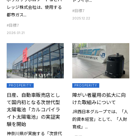
トライポ...
レッジ株式会社は、使用する
#目標7
都市ガス...
2025.12.22
#目標7
2026.01.21
PROSPERITY
PROSPERITY
日産、自動車販売店とし
障がい者雇用の拡大に向
て国内初となる次世代型
けた取組みについて
太陽電池「カルコパイラ
JR西日本グループでは、「人
イト太陽電池」の実証実
的資本経営」として、「人財
験を開始
育成」...
神奈川県が実施する「次世代