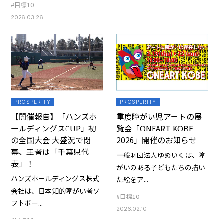
#目標10
2026.03.26
PROSPERITY
PROSPERITY
【開催報告】「ハンズホ
重度障がい児アートの展
ールディングスCUP」初
覧会「ONEART KOBE
の全国大会 大盛況で閉
2026」開催のお知らせ
幕、王者は「千葉県代
一般財団法人ゆめいくは、障
表」！
がいのある子どもたちの描い
ハンズホールディングス株式
た絵をア...
会社は、日本知的障がい者ソ
#目標10
フトボー...
2026.02.10