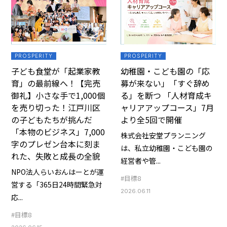
PROSPERITY
PROSPERITY
子ども食堂が「起業家教
幼稚園・こども園の「応
育」の最前線へ！【完売
募が来ない」「すぐ辞め
御礼】小さな手で1,000個
る」を断つ 「人材育成キ
を売り切った！江戸川区
ャリアアップコース」7月
の子どもたちが挑んだ
より全5回で開催
「本物のビジネス」7,000
株式会社安堂プランニング
字のプレゼン台本に刻ま
は、私立幼稚園・こども園の
れた、失敗と成長の全貌
経営者や管...
NPO法人らいおんはーとが運
#目標8
営する「365日24時間緊急対
2026.06.11
応...
#目標8