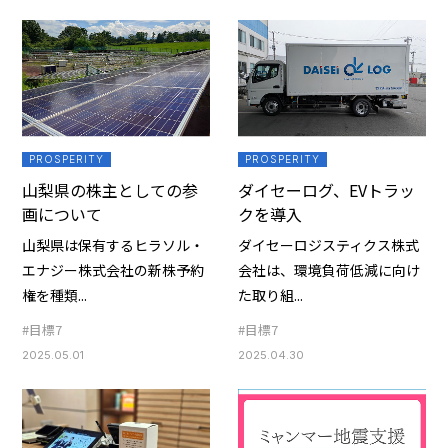
PROSPERITY
PROSPERITY
山梨県の株主としての参
ダイセーログ、EVトラッ
画について
クを導入
山梨県は保有するヒラソル・
ダイセーロジスティクス株式
エナジー株式会社の新株予約
会社は、環境負荷低減に向け
権を種類...
た取り組...
#目標7
#目標7
2025.05.01
2025.04.30