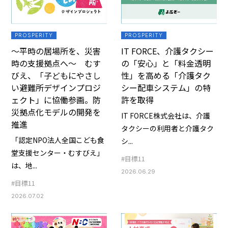
PROSPERITY
PROSPERITY
～平時の居場所を、災害
IT FORCE、介護タクシー
時の支援拠点へ～ むす
の「安心」と「料金透明
びえ、「子どもにやさし
性」を高める「介護タク
い避難所デザインプロジ
シー配車システム」の特
ェクト」に協働参画。防
許を取得
災拠点化モデルの開発を
IT FORCE株式会社は、介護
推進
タクシーの利用者と介護タク
「認定NPO法人全国こども食
シ...
堂支援センター・むすびえ」
#目標11
は、地...
2026.06.29
#目標11
2026.07.02