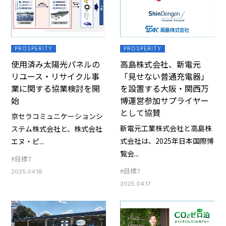
PROSPERITY
PROSPERITY
使用済み太陽光パネルの
高島株式会社、新電元
リユース・リサイクル事
「見せない普通充電器」
業に関する協業検討を開
を設置する大阪・関西万
始
博運営参加サプライヤー
として協賛
京セラコミュニケーションシ
新電元工業株式会社と高島株
ステム株式会社と、株式会社
式会社は、2025年日本国際博
エヌ・ピ...
覧会...
#目標7
#目標7
2025.04.18
2025.04.17