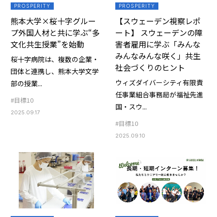
PROSPERITY
PROSPERITY
熊本大学×桜十字グルー
【スウェーデン視察レポ
プ外国人材と共に学ぶ“多
ート】 スウェーデンの障
文化共生授業”を始動
害者雇用に学ぶ「みんな
みんなみんな咲く」共生
桜十字病院は、複数の企業・
社会づくりのヒント
団体と連携し、熊本大学文学
ウィズダイバーシティ有限責
部の授業...
任事業組合事務局が福祉先進
#目標10
国・スウ...
2025.09.17
#目標10
2025.09.10