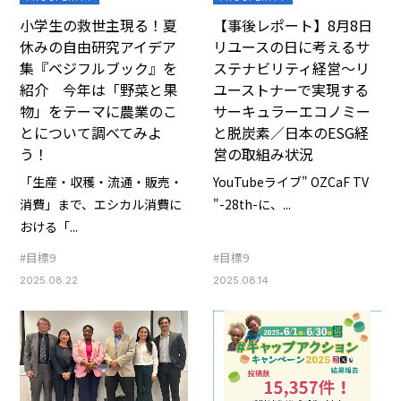
小学生の救世主現る！夏
【事後レポート】8月8日
休みの自由研究アイデア
リユースの日に考えるサ
集『ベジフルブック』を
ステナビリティ経営～リ
紹介 今年は「野菜と果
ユーストナーで実現する
物」をテーマに農業のこ
サーキュラーエコノミー
とについて調べてみよ
と脱炭素／日本のESG経
う！
営の取組み状況
「生産・収穫・流通・販売・
YouTubeライブ" OZCaF TV
消費」まで、エシカル消費に
"-28th-に、...
おける「...
#目標9
#目標9
2025.08.22
2025.08.14