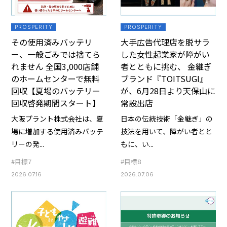
PROSPERITY
PROSPERITY
その使用済みバッテリ
大手広告代理店を脱サラ
ー、一般ごみでは捨てら
した女性起業家が障がい
れません 全国3,000店舗
者とともに挑む、 金継ぎ
のホームセンターで無料
ブランド『TOITSUGI』
回収【夏場のバッテリー
が、6月28日より天保山に
回収啓発期間スタート】
常設出店
大阪プラント株式会社は、夏
日本の伝統技術「金継ぎ」の
場に増加する使用済みバッテ
技法を用いて、障がい者とと
リーの発...
もに、い...
#目標7
#目標8
2026.07.16
2026.07.06