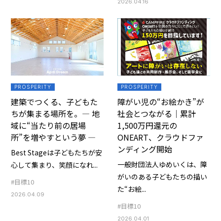
2026.04.16
PROSPERITY
PROSPERITY
建築でつくる、子どもた
障がい児の“お絵かき”が
ちが集まる場所を。― 地
社会とつながる｜累計
域に“当たり前の居場
1,500万円還元の
所”を増やすという夢 ―
ONEART、クラウドファ
ンディング開始
Best Stageは子どもたちが安
一般財団法人ゆめいくは、障
心して集まり、笑顔になれ...
がいのある子どもたちの描い
#目標10
た“お絵...
2026.04.09
#目標10
2026.04.01