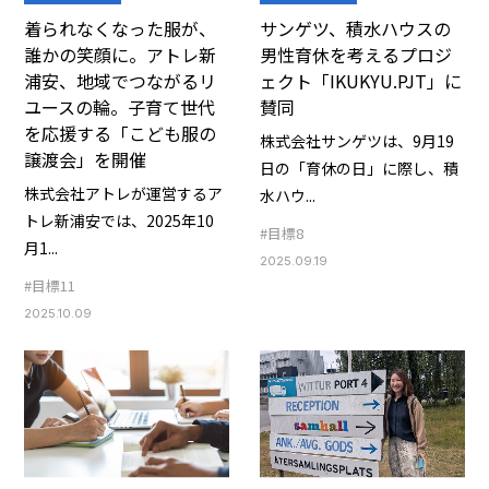
着られなくなった服が、
サンゲツ、積水ハウスの
誰かの笑顔に。アトレ新
男性育休を考えるプロジ
浦安、地域でつながるリ
ェクト「IKUKYU.PJT」に
ユースの輪。子育て世代
賛同
を応援する「こども服の
株式会社サンゲツは、9月19
譲渡会」を開催
日の「育休の日」に際し、積
株式会社アトレが運営するア
水ハウ...
トレ新浦安では、2025年10
#目標8
月1...
2025.09.19
#目標11
2025.10.09