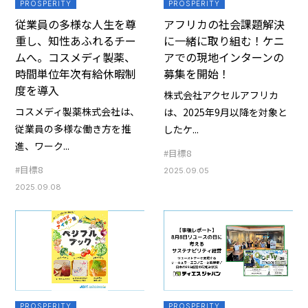
PROSPERITY
PROSPERITY
従業員の多様な人生を尊
アフリカの社会課題解決
重し、知性あふれるチー
に一緒に取り組む！ケニ
ムへ。コスメディ製薬、
アでの現地インターンの
時間単位年次有給休暇制
募集を開始！
度を導入
株式会社アクセルアフリカ
コスメディ製薬株式会社は、
は、2025年9月以降を対象と
従業員の多様な働き方を推
したケ...
進、ワーク...
#目標8
#目標8
2025.09.05
2025.09.08
PROSPERITY
PROSPERITY