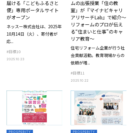
届ける「こどもふるさと
ムの出張授業「住の教
便」専用ポータルサイト
室」が『マイナビキャリ
がオープン
アリサーチLab』で紹介～
リフォームのプロが伝え
ネッスー株式会社は、2025年
る“住まいと仕事”のキャ
10月14日（火）、寄付者が
リア教育～
応...
住宅リフォーム企業が行う社
#目標10
会貢献活動。教育現場からの
2025.10.23
依頼が増...
#目標11
2025.10.22
PROSPERITY
PROSPERITY