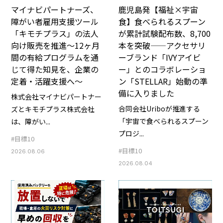
マイナビパートナーズ、
鹿児島発【福祉×宇宙
障がい者雇用支援ツール
食】食べられるスプーン
「キモチプラス」の法人
が累計試験配布数、8,700
向け販売を推進～12ヶ月
本を突破——アクセサリ
間の有給プログラムを通
ーブランド「IVYアイビ
じて得た知見を、企業の
ー」とのコラボレーショ
定着・活躍支援へ〜
ン「STELLAR」始動の準
備に入りました
株式会社マイナビパートナー
合同会社Uriboが推進する
ズとキモチプラス株式会社
「宇宙で食べられるスプーン
は、障がい...
プロジ...
#目標10
#目標10
2026.08.06
2026.08.04