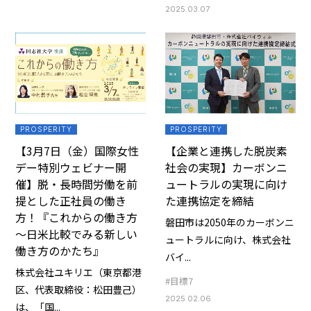
2025.03.07
PROSPERITY
PROSPERITY
【3月7日（金）国際女性
【企業と連携した脱炭素
デー特別ウェビナー開
社会の実現】カーボンニ
催】脱・長時間労働を前
ュートラルの実現に向け
提とした正社員の働き
た連携協定を締結
方！『これからの働き方
磐田市は2050年のカーボンニ
～日米比較でみる新しい
ュートラルに向け、株式会社
働き方のかたち』
バイ...
株式会社ユキリエ（東京都港
#目標7
区、代表取締役：松田豊己）
2025.02.06
は、「国...