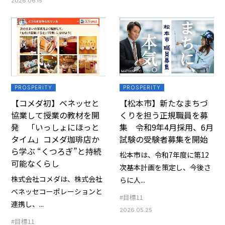
2026.06.15
PROSPERITY
PROSPERITY
【コメダ初】ベネッセと
【松本市】新たなまちづ
協業して授業の教材を開
くりを担う正規職員を募
発 「いっしょにほっと
集 令和9年4月採用、6月
タイム」コメダ珈琲店か
試験の受験者募集を開始
ら学ぶ “くつろぎ”と持続
松本市は、令和7年度に第12
可能なくらし
次基本計画を策定し、今後さ
株式会社コメダは、株式会社
らに人...
ベネッセコーポレーションと
#目標11
連携し、...
2026.05.25
#目標11