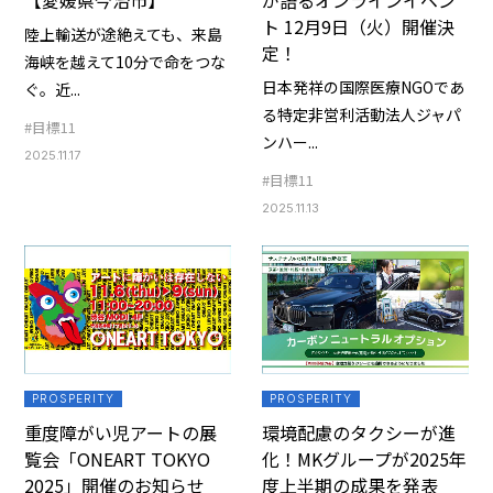
【愛媛県今治市】
が語るオンラインイベン
ト 12月9日（火）開催決
陸上輸送が途絶えても、来島
定！
海峡を越えて10分で命をつな
日本発祥の国際医療NGOであ
ぐ。近...
る特定非営利活動法人ジャパ
#目標11
ンハー...
2025.11.17
#目標11
2025.11.13
PROSPERITY
PROSPERITY
重度障がい児アートの展
環境配慮のタクシーが進
覧会「ONEART TOKYO
化！MKグループが2025年
2025」開催のお知らせ
度上半期の成果を発表