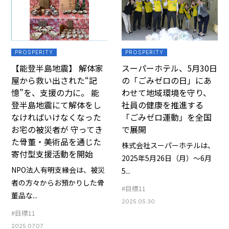
PROSPERITY
PROSPERITY
【能登半島地震】 解体家
スーパーホテル、5月30日
屋から救い出された“記
の「ごみゼロの日」にあ
憶”を、支援の力に。 能
わせて地域環境を守り、
登半島地震にて解体をし
社員の健康を推進する
なければいけなくなった
「ごみゼロ運動」を全国
お宅の被災者が 守ってき
で展開
た骨董・美術品を通じた
株式会社スーパーホテルは、
寄付型支援活動を開始
2025年5月26日（月）～6月
NPO法人有明支縁会は、被災
5...
者の方々からお預かりした骨
#目標11
董品な...
2025.05.30
#目標11
2025.07.07