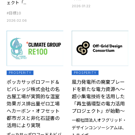
ェクト「...
2026.01.22
#目標10
2026.02.06
PROSPERITY
PROSPERITY
ポッカサッポロフード＆
風力発電所の廃棄ブレー
ビバレッジ株式会社の名
ドを新たな電力資源へ～
古屋工場が実質的な温室
超小集電技術を活用した
効果ガス排出量ゼロ工場
「再生循環型の電力活用
へカーボン・オフセット
プロジェクト」が始動～
都市ガスと非化石証書の
一般社団法人オフグリッド・
活用により実現
デザインコンソーシアムは、
ポッカサッポロフード＆ビバ