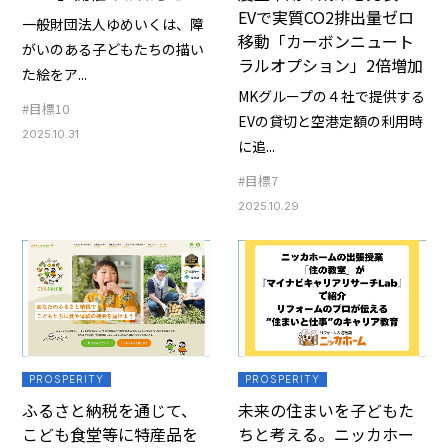
EVで実質CO2排出量ゼロ
一般財団法人ゆめいくは、障
移動「カーボンニュート
がいのある子どもたちの描い
ラルオプション」2倍増加
た絵をア...
MKグループの４社で提供する
#目標10
EVの貸切と空港定額の利用時
2025.10.31
に追...
#目標7
2025.10.29
PROSPERITY
PROSPERITY
ふるさと納税を通じて、
未来の住まいを子どもた
こども食堂等に特産品を
ちと考える。ニッカホー