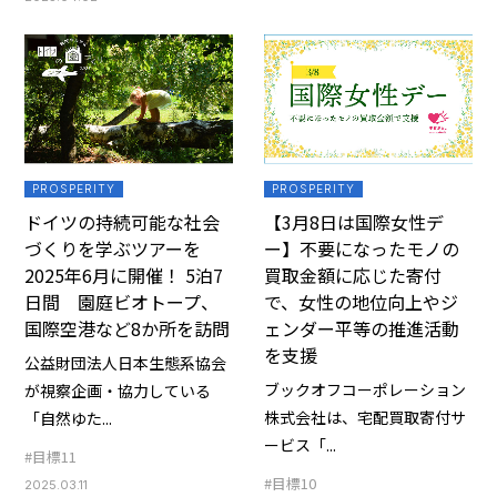
PROSPERITY
PROSPERITY
ドイツの持続可能な社会
【3月8日は国際女性デ
づくりを学ぶツアーを
ー】不要になったモノの
2025年6月に開催！ 5泊7
買取金額に応じた寄付
日間 園庭ビオトープ、
で、女性の地位向上やジ
国際空港など8か所を訪問
ェンダー平等の推進活動
を支援
公益財団法人日本生態系協会
ブックオフコーポレーション
が視察企画・協力している
株式会社は、宅配買取寄付サ
「自然ゆた...
ービス「...
#目標11
#目標10
2025.03.11