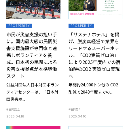
PROSPERITY
PROSPERITY
市民が災害支援の担い手
「サステナホテル」を掲
に。国内最大級の民間災
げ、脱炭素経営で業界を
害支援施設が専門家と連
リードするスーパーホテ
携しボランティアを養
ル、「CO2実質ゼロ泊」
成。日本初の民間による
により2025年度内での宿
災害支援拠点が本格稼働
泊時のCO2 実質ゼロ実現
スタート
へ
公益財団法人日本財団ボラン
年間約24,000トン分の CO2
ティアセンターは、「日本財
削減で2043年度までの...
団災害ボ...
#目標11
#目標7
2025.04.16
2025.04.10