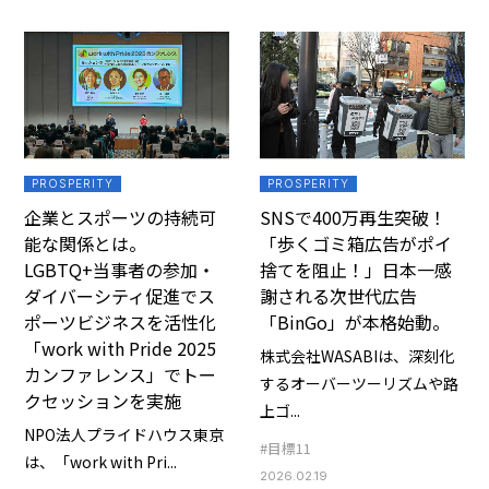
PROSPERITY
PROSPERITY
企業とスポーツの持続可
SNSで400万再生突破！
能な関係とは。
「歩くゴミ箱広告がポイ
LGBTQ+当事者の参加・
捨てを阻止！」日本一感
ダイバーシティ促進でス
謝される次世代広告
ポーツビジネスを活性化
「BinGo」が本格始動。
「work with Pride 2025
株式会社WASABIは、深刻化
カンファレンス」でトー
するオーバーツーリズムや路
クセッションを実施
上ゴ...
NPO法人プライドハウス東京
#目標11
は、「work with Pri...
2026.02.19