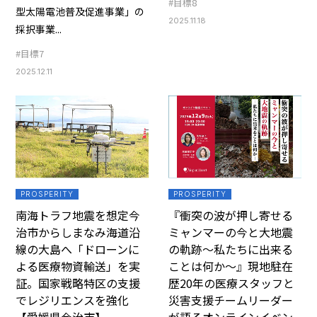
#目標8
型太陽電池普及促進事業」の
2025.11.18
採択事業...
#目標7
2025.12.11
PROSPERITY
PROSPERITY
南海トラフ地震を想定――今
『衝突の波が押し寄せる
治市からしまなみ海道沿
ミャンマーの今と大地震
線の大島へ「ドローンに
の軌跡～私たちに出来る
よる医療物資輸送」を実
ことは何か～』現地駐在
証。国家戦略特区の支援
歴20年の医療スタッフと
でレジリエンスを強化
災害支援チームリーダー