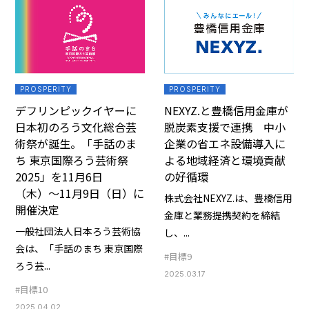
PROSPERITY
PROSPERITY
デフリンピックイヤーに
NEXYZ.と豊橋信用金庫が
日本初のろう文化総合芸
脱炭素支援で連携 中小
術祭が誕生。「手話のま
企業の省エネ設備導入に
ち 東京国際ろう芸術祭
よる地域経済と環境貢献
2025」を11月6日
の好循環
（木）〜11月9日（日）に
株式会社NEXYZ.は、豊橋信用
開催決定
金庫と業務提携契約を締結
一般社団法人日本ろう芸術協
し、...
会は、「手話のまち 東京国際
#目標9
ろう芸...
2025.03.17
#目標10
2025.04.02