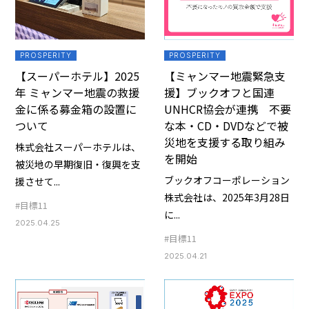
PROSPERITY
PROSPERITY
【スーパーホテル】2025
【ミャンマー地震緊急支
年 ミャンマー地震の救援
援】ブックオフと国連
金に係る募金箱の設置に
UNHCR協会が連携 不要
ついて
な本・CD・DVDなどで被
災地を支援する取り組み
株式会社スーパーホテルは、
を開始
被災地の早期復旧・復興を支
ブックオフコーポレーション
援させて...
株式会社は、2025年3月28日
#目標11
に...
2025.04.25
#目標11
2025.04.21