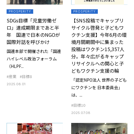
PROSPERITY
PROSPERITY
SDGs目標「児童労働ゼ
【SNS投稿でキャップリ
ロ」達成期限まであと半
サイクル啓発と子どもワ
年 国連で日本のNGOが
クチン支援】今年6月の環
国際対話を呼びかけ
境月間期間中に集まった
投稿はワクチン15,357人
国連本部で開催された「国連
分。年々広がるキャップ
ハイレベル政治フォーラム
リサイクルへの関心と子
（HLPF...
どもワクチン支援の輪
#産業
#目標8
「認定NPO法人 世界の子ども
2025.08.01
にワクチンを 日本委員会」
は、...
#目標10
2025.07.08