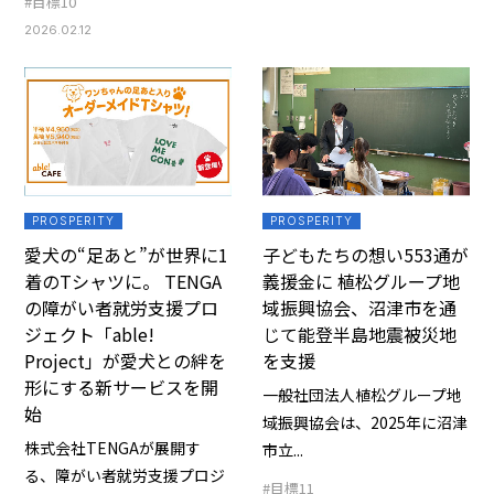
#目標10
2026.02.12
PROSPERITY
PROSPERITY
愛犬の“足あと”が世界に1
子どもたちの想い553通が
着のTシャツに。 TENGA
義援金に 植松グループ地
の障がい者就労支援プロ
域振興協会、沼津市を通
ジェクト「able!
じて能登半島地震被災地
Project」が愛犬との絆を
を支援
形にする新サービスを開
一般社団法人植松グループ地
始
域振興協会は、2025年に沼津
株式会社TENGAが展開す
市立...
る、障がい者就労支援プロジ
#目標11