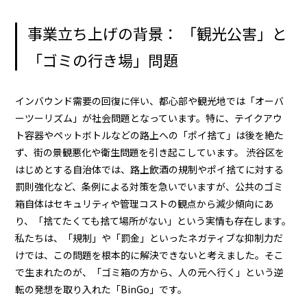
事業立ち上げの背景： 「観光公害」と
「ゴミの行き場」問題
インバウンド需要の回復に伴い、都心部や観光地では「オーバ
ーツーリズム」が社会問題となっています。特に、テイクアウ
ト容器やペットボトルなどの路上への「ポイ捨て」は後を絶た
ず、街の景観悪化や衛生問題を引き起こしています。 渋谷区を
はじめとする自治体では、路上飲酒の規制やポイ捨てに対する
罰則強化など、条例による対策を急いでいますが、公共のゴミ
箱自体はセキュリティや管理コストの観点から減少傾向にあ
り、「捨てたくても捨て場所がない」という実情も存在します。
私たちは、「規制」や「罰金」といったネガティブな抑制力だ
けでは、この問題を根本的に解決できないと考えました。そこ
で生まれたのが、「ゴミ箱の方から、人の元へ行く」という逆
転の発想を取り入れた「BinGo」です。