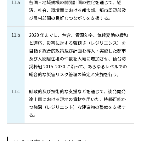
11.a
各国・地域規模の開発計画の強化を通じて、経
済、社会、環境面における都市部、都市周辺部及
び農村部間の良好なつながりを支援する。
11.b
2020 年までに、包含、資源効率、気候変動の緩和
と適応、災害に対する強靱さ（レジリエンス）を
目指す総合的政策及び計画を導入・実施した都市
及び人間居住地の件数を大幅に増加させ、仙台防
災枠組 2015-2030 に沿って、あらゆるレベルでの
総合的な災害リスク管理の策定と実施を行う。
11.c
財政的及び技術的な支援などを通じて、後発開発
途上国における現地の資材を用いた、持続可能か
つ強靱（レジリエント）な建造物の整備を支援す
る。