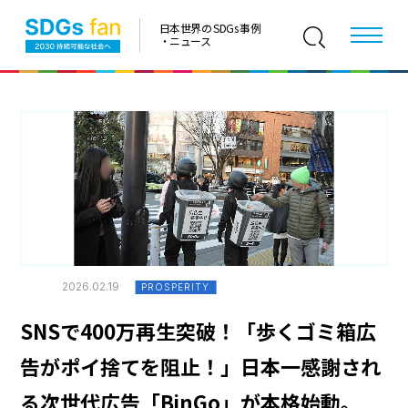
日本世界の SDGs 事例
・ニュース
2026.02.19
PROSPERITY
SNSで400万再生突破！「歩くゴミ箱広
告がポイ捨てを阻止！」日本一感謝され
る次世代広告「BinGo」が本格始動。