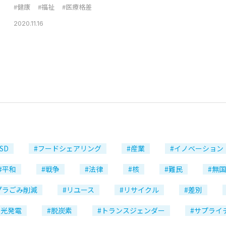
#健康
#福祉
#医療格差
2020.11.16
SD
#フードシェアリング
#産業
#イノベーション
#平和
#戦争
#法律
#核
#難民
#無
プラごみ削減
#リユース
#リサイクル
#差別
陽光発電
#脱炭素
#トランスジェンダー
#サプライ