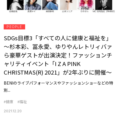
PEOPLE
SDGs目標3「すべての人に健康と福祉を」
～杉本彩、冨永愛、ゆりやんレトリィバァ
ら豪華ゲストが出演決定！ファッションチ
ャリティイベント「I Z A PINK
CHRISTMAS(R) 2021」が2年ぶりに開催～
BENIのライブパフォーマンスやファッションショーなどの特
別...
#健康
#福祉
2021.12.20