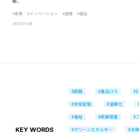
術...
#産業
#イノベーション
#健康
#福祉
2021.01.06
#飢餓
#食品ロス
#E
#気候変動
#温暖化
#福祉
#医療格差
#
KEY WORDS
#クリーンエネルギー
#太