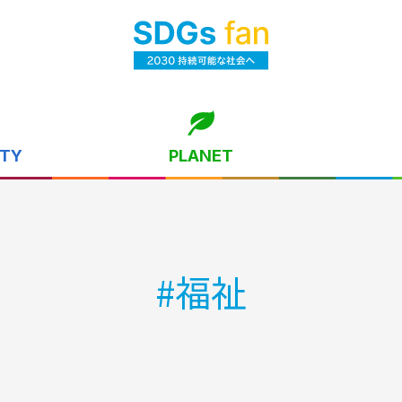
ITY
PLANET
#
福祉