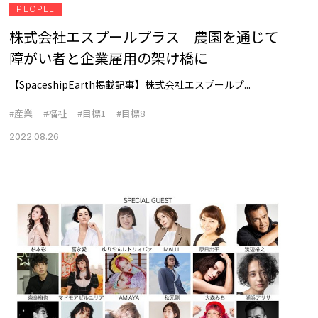
PEOPLE
株式会社エスプールプラス 農園を通じて
障がい者と企業雇用の架け橋に
【SpaceshipEarth掲載記事】株式会社エスプールプ...
#産業
#福祉
#目標1
#目標8
2022.08.26