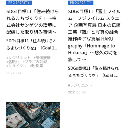
PROSPERITY
PROSPERITY
SDGs目標11「住み続けら
SDGs目標11「富士フイル
れるまちづくりを」～株
ム」フジフイルム スクエ
式会社サンゲツの環境に
ア 企画写真展 日本の伝統
配慮した取り組み事例～
工芸『箔』と写真の融合
織作峰子写真展 HAKU
SDGs目標11「住み続けられ
graphy「Hommage to
るまちづくりを」（Goal 1...
Hokusai」～悠久の時を
#レジリエント
#気候変動
旅して～
#温暖化
#プラごみ削減
#リサイクル
#脱炭素
SDGs目標11「住み続けられ
2021.12.14
るまちづくりを」（Goal 1...
#レジリエント
2021.05.07