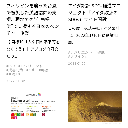
フィリピンを襲った台風
アイダ設計 SDGs推進プロ
で被災した英語講師の支
ジェクト「アイダ設計の
援、現地での“仕事提
SDGs」サイト開設
供”で支援する日本のベン
この度、株式会社アイダ設計
チャー企業
は、2022年1月6日に創業41
【 目標10「人や国の不平等を
周...
なくそう」】アブログ合同会
#レジリエント
#健康
社の...
#リサイクル
2022.01.07
#ESD
#レジリエント
#災害対策
#平和
#目標1
#目標10
2022.02.02