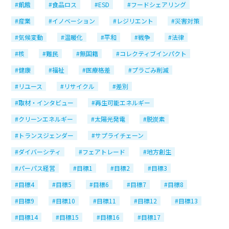
#飢餓
#食品ロス
#ESD
#フードシェアリング
#産業
#イノベーション
#レジリエント
#災害対策
#気候変動
#温暖化
#平和
#戦争
#法律
#核
#難民
#無国籍
#コレクティブインパクト
#健康
#福祉
#医療格差
#プラごみ削減
#リユース
#リサイクル
#差別
#取材・インタビュー
#再生可能エネルギー
#クリーンエネルギー
#太陽光発電
#脱炭素
#トランスジェンダー
#サプライチェーン
#ダイバーシティ
#フェアトレード
#地方創生
#パーパス経営
#目標1
#目標2
#目標3
#目標4
#目標5
#目標6
#目標7
#目標8
#目標9
#目標10
#目標11
#目標12
#目標13
#目標14
#目標15
#目標16
#目標17