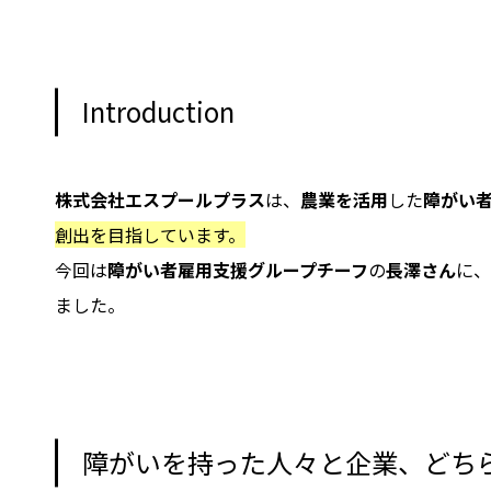
Introduction
株式会社エスプールプラス
は、
農業を活用
した
障がい
創出を目指しています。
今回は
障がい者雇用支援グループチーフ
の
長澤さん
に、
ました。
障がいを持った人々と企業、どち