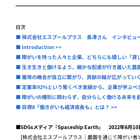
目次
■ 株式会社エスプールプラス 長澤さん インタビュー
■ Introduction >>
■ 障がいを持った人々と企業、どちらにも嬉しい「貸し
■ 生き生きと働けるよう、細かな配慮が行き届いた農園
■ 雇用の機会が自立に繋がり、貢献の輪が広がっていく 
■ 定着率92％という驚くべき実績から、企業が学ぶべき
■ 障がいの種別に関わらず、自分らしく働ける未来を創
■ 目標8「働きがいも経済成長も」とは？ >>
■SDGsメディア『Spaceship Earth』 2022年6月1
[株式会社エスプールプラス｜農園を通じて障がい者