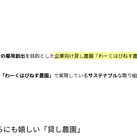
者の雇用創出
を目的とした
企業向け貸し農園「わーくはぴねす
「わーくはぴねす農園」
で実現している
サステナブル
な取り組
らにも嬉しい「貸し農園」