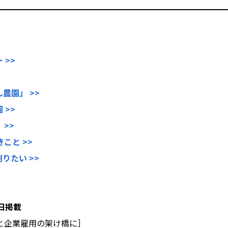
 >>
農園」 >>
 >>
>>
こと >>
りたい >>
0日掲載
と企業雇用の
架け橋に］