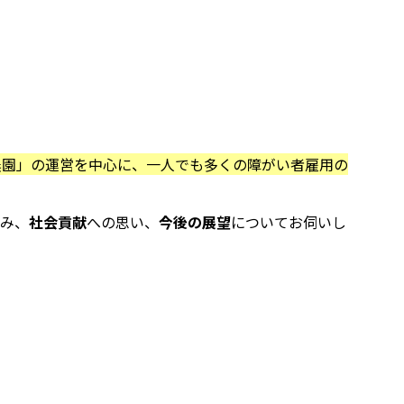
農園」の運営を中心に、
一人でも多くの障がい者雇用の
み、
社会貢献
への思い、
今後の展望
についてお伺いし