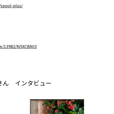
p/spoo
l-plus/
rm/139
82/N5XCBNt3
さん インタビュー