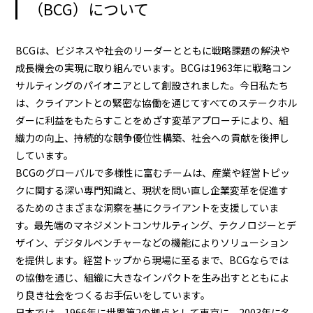
（BCG）について
BCGは、ビジネスや社会のリーダーとともに戦略課題の解決や
成長機会の実現に取り組んでいます。BCGは1963年に戦略コン
サルティングのパイオニアとして創設されました。今日私たち
は、クライアントとの緊密な協働を通じてすべてのステークホル
ダーに利益をもたらすことをめざす変革アプローチにより、組
織力の向上、持続的な競争優位性構築、社会への貢献を後押し
しています。
BCGのグローバルで多様性に富むチームは、産業や経営トピッ
クに関する深い専門知識と、現状を問い直し企業変革を促進す
るためのさまざまな洞察を基にクライアントを支援していま
す。最先端のマネジメントコンサルティング、テクノロジーとデ
ザイン、デジタルベンチャーなどの機能によりソリューション
を提供します。経営トップから現場に至るまで、BCGならでは
の協働を通じ、組織に大きなインパクトを生み出すとともによ
り良き社会をつくるお手伝いをしています。
日本では、1966年に世界第2の拠点として東京に、2003年に名