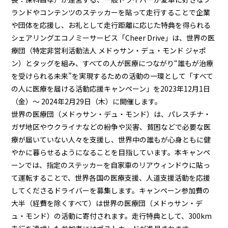
ランドやコンテンツのステッカーを貼って走行することで企業
や団体を応援し、お礼として走行距離に応じた特典を得られる
シェアリングエコノミーサービス「Cheer Drive」は、世界の医
療団（特定非営利活動法人 メドゥサン・デュ・モンド ジャポ
ン）とタッグを組み、すべての人が医療につながり“誰もが治療
を受けられる未来”を実現するための活動の一環として「すべて
の人に医療を届ける活動応援キャンペーン」を2023年12月1日
（金）～ 2024年2月29日（木）に開催します。
世界の医療団（メドゥサン・デュ・モンド）は、パレスチナ・
ガザ地区やウクライナなどの紛争や災害、貧困などで必要な医
療が届いていない人々を支援し、世界中の誰もが心身ともに健
やかに暮らせるようになることを目指しています。本キャンペ
ーンでは、指定のステッカーを自家車のリアウィンドウに貼っ
て運転することで、世界各国の医療支援、人道支援活動を応援
してくださるドライバーを募集します。キャンペーン参加費の
大半（経費を除くすべて）は世界の医療団（メドゥサン・デ
ュ・モンド）の活動に寄付されます。走行特典として、300km