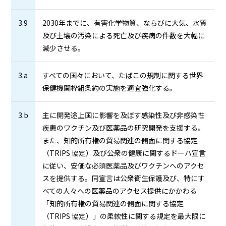
3.9
2030年までに、有害化学物質、ならびに大気、水質
及び土壌の汚染による死亡及び疾病の件数を大幅に
減少させる。
3.a
すべての国々において、たばこの規制に関する世界
保健機関枠組条約の実施を適宜強化する。
3.b
主に開発途上国に影響を及ぼす感染性及び非感染性
疾患のワクチン及び医薬品の研究開発を支援する。
また、知的所有権の貿易関連の側面に関する協定
（TRIPS 協定）及び公衆の健康に関するドーハ宣言
に従い、安価な必須医薬品及びワクチンへのアクセ
スを提供する。同宣言は公衆衛生保護及び、特にす
べての人々への医薬品のアクセス提供にかかわる
「知的所有権の貿易関連の側面に関する協定
（TRIPS 協定）」の柔軟性に関する規定を最大限に