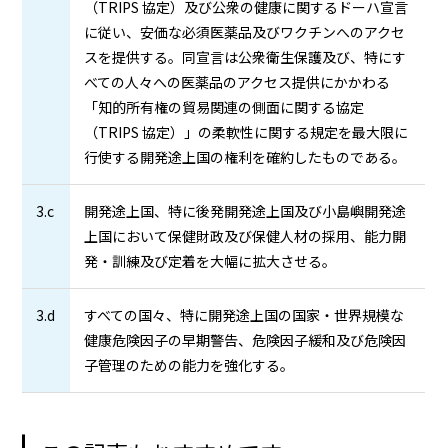
（TRIPS 協定）及び公衆の健康に関するドーハ宣言
に従い、安価な必須医薬品及びワクチンへのアクセ
スを提供する。同宣言は公衆衛生保護及び、特にす
べての人々への医薬品のアクセス提供にかかわる
「知的所有権の貿易関連の側面に関する協定
（TRIPS 協定）」の柔軟性に関する規定を最大限に
行使する開発途上国の権利を確約したものである。
3.c
開発途上国、特に後発開発途上国及び小島嶼開発途
上国において保健財政及び保健人材の採用、能力開
発・訓練及び定着を大幅に拡大させる。
3.d
すべての国々、特に開発途上国の国家・世界規模な
健康危険因子の早期警告、危険因子緩和及び危険因
子管理のための能力を強化する。