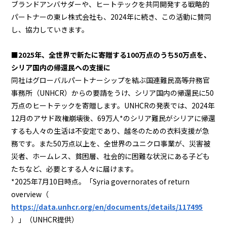
ブランドアンバサダーや、ヒートテックを共同開発する戦略的
パートナーの東レ株式会社も、2024年に続き、この活動に賛同
し、協力していきます。
■2025年、全世界で新たに寄贈する100万点のうち50万点を、
シリア国内の帰還民への支援に
同社はグローバルパートナーシップを結ぶ国連難民高等弁務官
事務所（UNHCR）からの要請をうけ、シリア国内の帰還民に50
万点のヒートテックを寄贈します。UNHCRの発表では、2024年
12月のアサド政権崩壊後、69万人*のシリア難民がシリアに帰還
するも人々の生活は不安定であり、越冬のための衣料支援が急
務です。また50万点以上を、全世界のユニクロ事業が、災害被
災者、ホームレス、貧困層、社会的に困難な状況にある子ども
たちなど、必要とする人々に届けます。
*2025年7月10日時点。「Syria governorates of return
overview（
https://data.unhcr.org/en/documents/details/117495
）」（UNHCR提供）