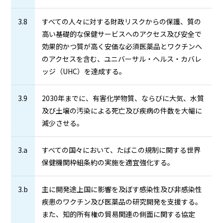
3.8
すべての人々に対する財政リスクからの保護、質の
高い基礎的な保健サービスへのアクセス及び安全で
効果的かつ質が高く安価な必須医薬品とワクチンへ
のアクセスを含む、ユニバーサル・ヘルス・カバレ
ッジ（UHC）を達成する。
3.9
2030年までに、有害化学物質、ならびに大気、水質
及び土壌の汚染による死亡及び疾病の件数を大幅に
減少させる。
3.a
すべての国々において、たばこの規制に関する世界
保健機関枠組条約の実施を適宜強化する。
3.b
主に開発途上国に影響を及ぼす感染性及び非感染性
疾患のワクチン及び医薬品の研究開発を支援する。
また、知的所有権の貿易関連の側面に関する協定