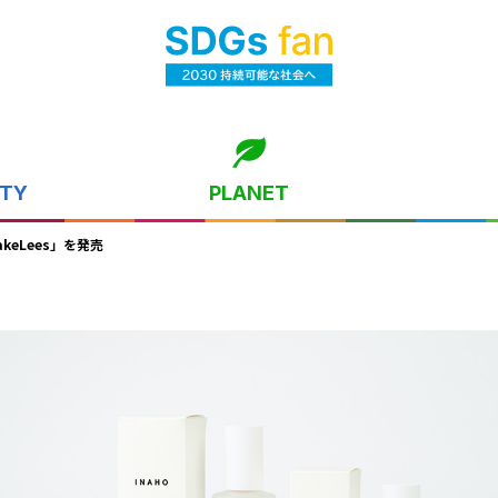
ITY
PLANET
keLees」を発売