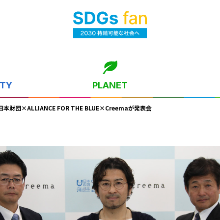
ITY
PLANET
ALLIANCE FOR THE BLUE×Creemaが発表会