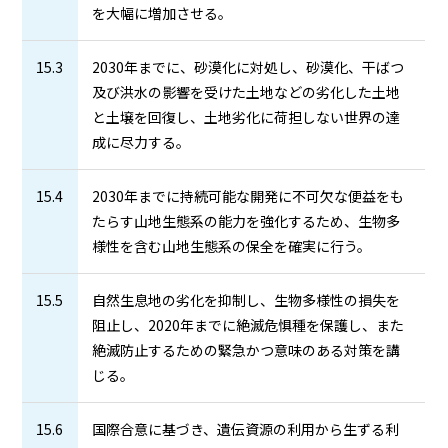
を大幅に増加させる。
15.3
2030年までに、砂漠化に対処し、砂漠化、干ばつ
及び洪水の影響を受けた土地などの劣化した土地
と土壌を回復し、土地劣化に荷担しない世界の達
成に尽力する。
15.4
2030年までに持続可能な開発に不可欠な便益をも
たらす山地生態系の能力を強化するため、生物多
様性を含む山地生態系の保全を確実に行う。
15.5
自然生息地の劣化を抑制し、生物多様性の損失を
阻止し、2020年までに絶滅危惧種を保護し、また
絶滅防止するための緊急かつ意味のある対策を講
じる。
15.6
国際合意に基づき、遺伝資源の利用から生ずる利