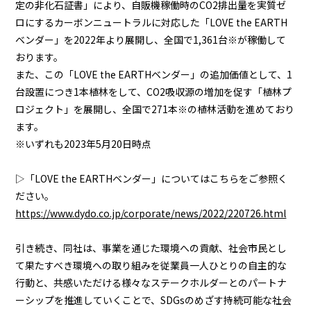
定の非化石証書」により、自販機稼働時のCO2排出量を実質ゼ
ロにするカーボンニュートラルに対応した「LOVE the EARTH
ベンダー」を2022年より展開し、全国で1,361台※が稼働して
おります。
また、この「LOVE the EARTHベンダー」の追加価値として、1
台設置につき1本植林をして、CO2吸収源の増加を促す「植林プ
ロジェクト」を展開し、全国で271本※の植林活動を進めており
ます。
※いずれも2023年5月20日時点
▷「LOVE the EARTHベンダー」についてはこちらをご参照く
ださい。
https://www.dydo.co.jp/corporate/news/2022/220726.html
引き続き、同社は、事業を通じた環境への貢献、社会市民とし
て果たすべき環境への取り組みを従業員一人ひとりの自主的な
行動と、共感いただける様々なステークホルダーとのパートナ
ーシップを推進していくことで、SDGsのめざす持続可能な社会