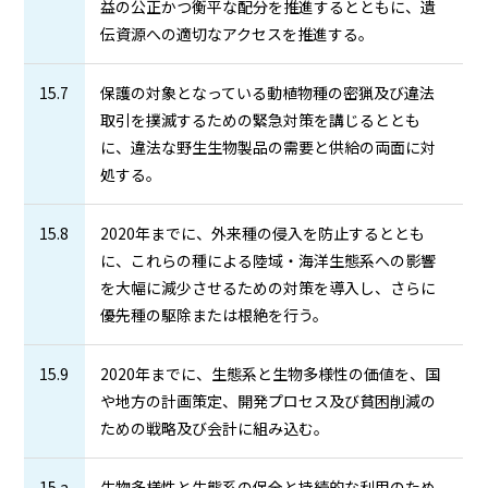
益の公正かつ衡平な配分を推進するとともに、遺
伝資源への適切なアクセスを推進する。
15.7
保護の対象となっている動植物種の密猟及び違法
取引を撲滅するための緊急対策を講じるととも
に、違法な野生生物製品の需要と供給の両面に対
処する。
15.8
2020年までに、外来種の侵入を防止するととも
に、これらの種による陸域・海洋生態系への影響
を大幅に減少させるための対策を導入し、さらに
優先種の駆除または根絶を行う。
15.9
2020年までに、生態系と生物多様性の価値を、国
や地方の計画策定、開発プロセス及び貧困削減の
ための戦略及び会計に組み込む。
15.a
生物多様性と生態系の保全と持続的な利用のため