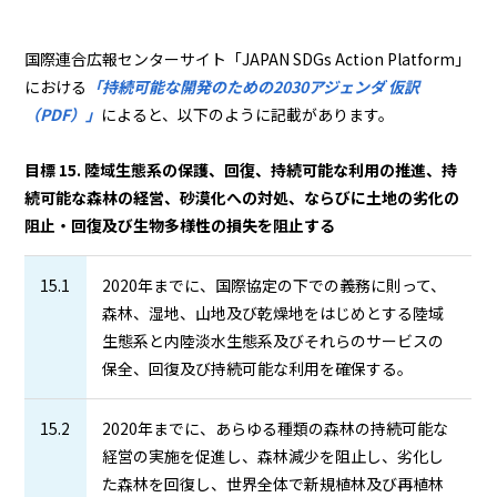
国際連合広報センターサイト「JAPAN SDGs Action Platform」
における
「持続可能な開発のための2030アジェンダ 仮訳
（PDF）」
によると、以下のように記載があります。
目標 15. 陸域生態系の保護、回復、持続可能な利用の推進、持
続可能な森林の経営、砂漠化への対処、ならびに土地の劣化の
阻止・回復及び生物多様性の損失を阻止する
15.1
2020年までに、国際協定の下での義務に則って、
森林、湿地、山地及び乾燥地をはじめとする陸域
生態系と内陸淡水生態系及びそれらのサービスの
保全、回復及び持続可能な利用を確保する。
15.2
2020年までに、あらゆる種類の森林の持続可能な
経営の実施を促進し、森林減少を阻止し、劣化し
た森林を回復し、世界全体で新規植林及び再植林