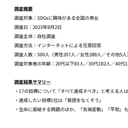
調査概要
調査対象：SDGsに興味がある全国の男女
調査日：2023年8月2日
調査主体：自社調査
調査方法：インターネットによる任意回答
調査人数：500人（男性207人／女性288人／その他5人
調査対象者の年齢：20代以下83人／30代182人／40代1
調査結果サマリー
・17の目標について「すべて達成すべき」と考える人は「
・達成したい目標1位は「貧困をなくそう」
・生命に直結する問題のほか、「気候変動」「平和」