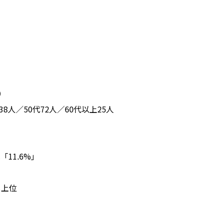
）
38人／50代72人／60代以上25人
11.6%」
も上位