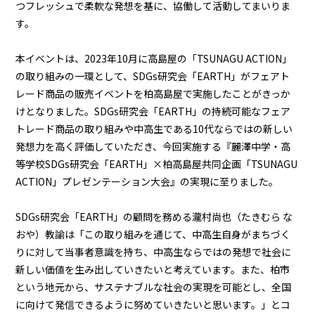
つフレッシュで柔軟な発想を基に、協働して活動してまいりま
す。
本イベントは、2023年10月に高島屋の「TSUNAGU ACTION」
の取り組みの一環として、SDGs研究会「EARTH」がフェアト
レード商品の販売イベントを柏高島屋で実施したことがきっか
けとなりました。SDGs研究会「EARTH」の持続可能なフェア
トレード商品の取り組みや中高生である10代ならではの新しい
発想力を高く評価していただき、今回実施する『麗澤中学・高
等学校SDGs研究会「EARTH」×柏高島屋共同企画「TSUNAGU
ACTION」プレゼンテーション大会』の実現に至りました。
SDGs研究会「EARTH」の顧問を務める瀧村尚也（たきむら な
おや）教諭は「この取り組みを通じて、中高生自身がまちづく
りに対して当事者意識を持ち、中高生ならではの発想で社会に
新しい価値を生み出していきたいと考えています。また、柏市
という地元から、サステナブルな社会の実現を可能とし、全国
に向けて発信できるように努めていきたいと思います。」とコ