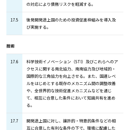
の対応により債務リスクを軽減する。
17.5
後発開発途上国のための投資促進枠組みを導入及
び実施する。
技術
17.6
科学技術イノベーション（STI）及びこれらへのア
クセスに関する南北協力、南南協力及び地域的・
国際的な三角協力を向上させる。また、国連レベ
ルをはじめとする既存のメカニズム間の調整改善
や、全世界的な技術促進メカニズムなどを通じ
て、相互に合意した条件において知識共有を進め
る。
17.7
開発途上国に対し、譲許的・特恵的条件などの相
互に合意した有利な条件の下で、環境に配慮した