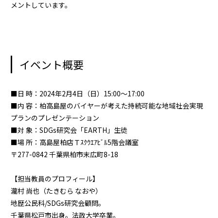
メントしています。
イベント概要
■日 時：2024年2月4日（日）15:00～17:00
■内 容：柏高島屋のバイヤーが考えた持続可能な地域社会実現
プランのプレゼンテーション
■対 象：SDGs研究会「EARTH」生徒
■場 所：高島屋柏店Ｔｽｸｳｴｱﾋﾞﾙ5階会議室
〒277-0842 千葉県柏市末広町8-18
【担当教員のプロフィール】
瀧村 尚也（たきむら なおや）
地歴公民科/SDGs研究会顧問。
千葉県松戸市出身。法政大学卒業。