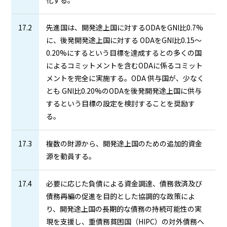
17.2
先進国は、開発途上国に対するODAをGNI比0.7%
に、後発開発途上国に対する ODAをGNI比0.15～
0.20%にするという目標を達成するとの多くの国
によるコミットメントを含むODAに係るコミット
メントを完全に実施する。ODA 供与国が、少なく
とも GNI比0.20%のODAを後発開発途上国に供与
するという目標の設定を検討することを奨励す
る。
17.3
複数の財源から、開発途上国のための追加的資金
源を動員する。
17.4
必要に応じた負債による資金調達、債務救済及び
債務再編の促進を目的とした協調的な政策によ
り、開発途上国の長期的な債務の持続可能性の実
現を支援し、重債務貧困国（HIPC）の対外債務へ