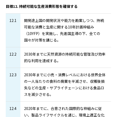
目標12. 持続可能な生産消費形態を確保する
12.1
開発途上国の開発状況や能力を勘案しつつ、持続
可能な消費と生産に関する10年計画枠組み
（10YFP）を実施し、先進国主導の下、全ての
国々が対策を講じる。
12.2
2030年までに天然資源の持続可能な管理及び効率
的な利用を達成する。
12.3
2030年までに小売・消費レベルにおける世界全体
の一人当たりの食料の廃棄を半減させ、収穫後損
失などの生産・サプライチェーンにおける食品ロ
スを減少させる。
12.4
2020年までに、合意された国際的な枠組みに従
い、製品ライフサイクルを通じ、環境上適正な化