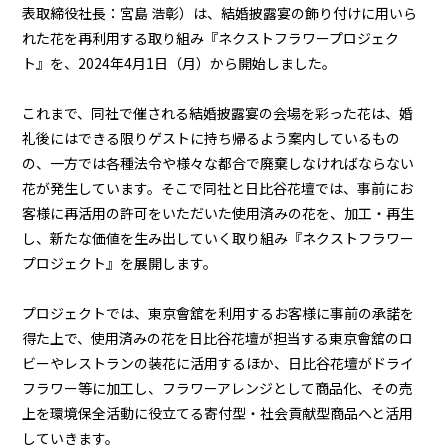
表取締役社長：宮島 浩彰）は、結婚披露宴の飾り付けに用いら
れた花を再利用する取り組み『ネクストフラワープロジェク
ト』を、2024年4月1日（月）から開始しました。
これまで、同社で催される結婚披露宴の会場を彩った花は、婚
礼後にはできる限りゲストに持ち帰るよう案内しているもの
の、一方では各種法令や様々な都合で廃棄しなければならない
花が発生しています。そこで同社と日比谷花壇では、事前にお
客様に再活用の許可をいただいた使用済みの花を、加工・再生
し、新たな価値を生み出していく取り組み『ネクストフラワー
プロジェクト』を展開します。
プロジェクトでは、東京會舘を利用するお客様に事前の承諾を
得た上で、使用済みの花を日比谷花壇が担当する東京會舘のロ
ビーやレストランの装花に活用するほか、日比谷花壇がドライ
フラワー等に加工し、フラワーアレンジとして商品化、その売
上を環境保全活動に役立てる寄付型・社会貢献型商品へと活用
していきます。