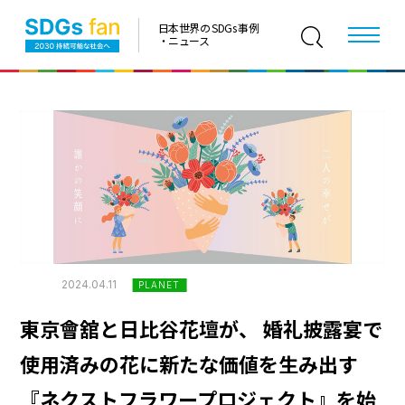
日本世界の SDGs 事例
・ニュース
2024.04.11
PLANET
東京會舘と日比谷花壇が、 婚礼披露宴で
使用済みの花に新たな価値を生み出す
『ネクストフラワープロジェクト』を始