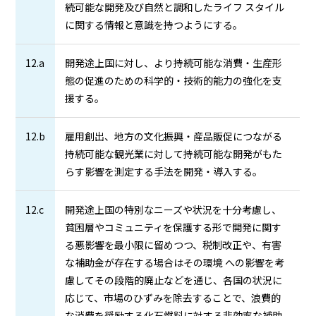
続可能な開発及び自然と調和したライフ スタイル
に関する情報と意識を持つようにする。
12.a
開発途上国に対し、より持続可能な消費・生産形
態の促進のための科学的・技術的能力の強化を支
援する。
12.b
雇用創出、地方の文化振興・産品販促につながる
持続可能な観光業に対して持続可能な開発がもた
らす影響を測定する手法を開発・導入する。
12.c
開発途上国の特別なニーズや状況を十分考慮し、
貧困層やコミュニティを保護する形で開発に関す
る悪影響を最小限に留めつつ、税制改正や、有害
な補助金が存在する場合はその環境 への影響を考
慮してその段階的廃止などを通じ、各国の状況に
応じて、市場のひずみを除去することで、浪費的
な消費を奨励する化石燃料に対する非効率な補助