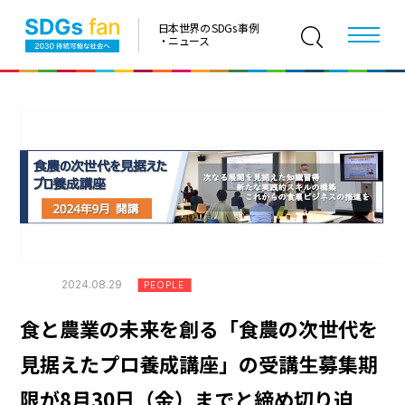
日本世界の SDGs 事例
・ニュース
2024.08.29
PEOPLE
食と農業の未来を創る「食農の次世代を
見据えたプロ養成講座」の受講生募集期
限が8月30日（金）までと締め切り迫