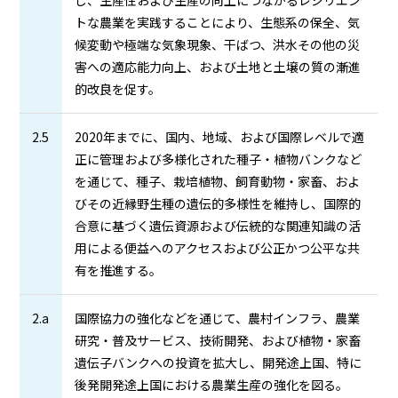
トな農業を実践することにより、生態系の保全、気
候変動や極端な気象現象、干ばつ、洪水その他の災
害への適応能力向上、および土地と土壌の質の漸進
的改良を促す。
2.5
2020年までに、国内、地域、および国際レベルで適
正に管理および多様化された種子・植物バンクなど
を通じて、種子、栽培植物、飼育動物・家畜、およ
びその近縁野生種の遺伝的多様性を維持し、国際的
合意に基づく遺伝資源および伝統的な関連知識の活
用による便益へのアクセスおよび公正かつ公平な共
有を推進する。
2.a
国際協力の強化などを通じて、農村インフラ、農業
研究・普及サービス、技術開発、および植物・家畜
遺伝子バンクへの投資を拡大し、開発途上国、特に
後発開発途上国における農業生産の強化を図る。