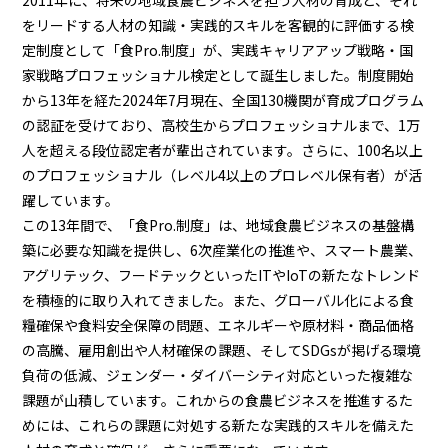
をリードする人材の知識・実践的スキルを客観的に評価する検
定制度として「食Pro.制度」が、実践キャリアアップ戦略・国
家戦略プロフェッショナル検定として誕生しました。制度開始
から13年を経た2024年7月現在、全国130機関が育成プログラム
の認証を受けており、高校生からプロフェッショナルまで、1万
人を超える段位認定者が輩出されています。さらに、100名以上
のプロフェッショナル（レベル4以上のプロレベル保有者）が活
躍しています。
この13年間で、「食Pro.制度」は、地域食農ビジネスの基盤構
築に必要な知識を提供し、6次産業化の推進や、スマート農業、
アグリテック、フードテックといったITやIoTの新たなトレンド
を積極的に取り入れてきました。また、グローバル化による食
糧確保や食料安全保障の問題、エネルギーや原材料・商品価格
の高騰、雇用創出や人材確保の課題、そしてSDGsが掲げる環境
負荷の低減、ジェンダー・ダイバーシティ対応といった複雑な
課題が山積しています。これからの食農ビジネスを推進するた
めには、これらの課題に対処する新たな実践的スキルを備えた