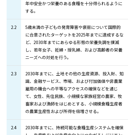
年中安全かつ栄養のある食糧を十分得られるように
する。
2.2
5歳未満の子どもの発育障害や衰弱について国際的
に合意されたターゲットを2025年までに達成するな
ど、2030年までにあらゆる形態の栄養失調を撲滅
し、若年女子、妊婦・授乳婦、および高齢者の栄養
ニーズへの対処を行う。
2.3
2030年までに、土地その他の生産資源、投入財、知
識、金融サービス、市場、および付加価値や非農業
雇用の機会への平等なアクセスの確保などを通じ
て、女性、先住民族、小規模な家族経営の農家、牧
畜家および漁師をはじめとする、小規模食糧生産者
の農業生産性および所得を倍増させる。
2.4
2030年までに、持続可能な食糧生産システムを確保
し、生産性および生産の向上につながるレジリエン