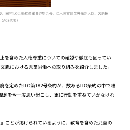
使、田村ILO活動推進議員連盟会長、仁木博文厚生労働副大臣、宮路拓
ACE代表）
止を含めた人権尊重についての確認や徹底も図ってい
の文脈における児童労働への取り組みを紹介しました。
定めたILO第182号条約が、数あるILO条約の中で唯
の理念を今一度思い起こし、更に行動を重ねていかなけれ
する』ことが掲げられているように、教育を含めた児童の