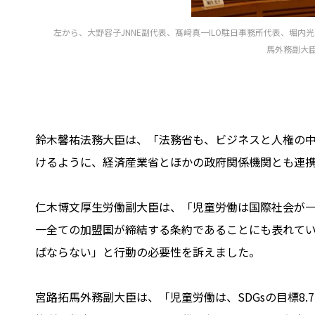
左から、大野容子JNNE副代表、髙﨑真一ILO駐日事務所代表、堀
馬外務副大
鈴木馨祐法務大臣は、「法務省も、ビジネスと人権の
けるように、経済産業省とほかの政府関係機関とも連
仁木博文厚生労働副大臣は、「児童労働は国際社会が一致
一全ての加盟国が締結する条約であることにも表れてい
ばならない」と行動の必要性を訴えました。
宮路拓馬外務副大臣は、「児童労働は、SDGsの目標8