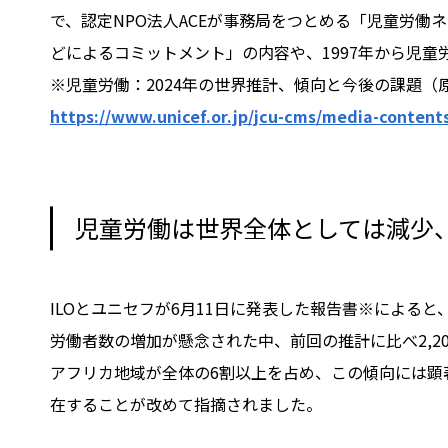
で、認定NPO法人ACEが事務局をつとめる「児童労働ネ
どによるコミットメント」の内容や、1997年から児童
※児童労働：2024年の世界推計、傾向と今後の課題（原題：Child Labo
https://www.unicef.or.jp/jcu-cms/media-contents
児童労働は世界全体としては減少
ILOとユニセフが6月11日に発表した報告書※による
労働者数の増加が懸念された中、前回の推計に比べ2,
アフリカ地域が全体の6割以上を占め、この傾向には顕
在することが改めて指摘されました。