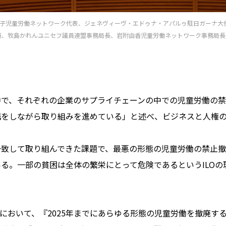
内光子児童労働ネットワーク代表、ジェネヴィーヴ・エドゥナ・アパルゥ駐日ガーナ大
臣、牧島かれんユニセフ議員連盟事務局長、岩附由香児童労働ネットワーク事務局長（
中で、それぞれの企業のサプライチェーンの中での児童労働の禁
携をしながら取り組みを進めている」と述べ、ビジネスと人権
して取り組んできた課題で、最悪の形態の児童労働の禁止撤廃を
る。一部の貧困は全体の繁栄にとって危険であるというILO
.7において、『2025年までにあらゆる形態の児童労働を撤廃