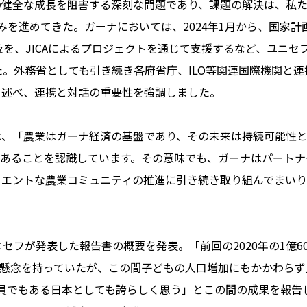
の健全な成長を阻害する深刻な問題であり、課題の解決は、私
組みを進めてきた。ガーナにおいては、2024年1月から、国家
）』制度の強化と普及を、JICAによるプロジェクトを通じて支援するなど
した。外務省としても引き続き各府省庁、ILO等関連国際機関と
と述べ、連携と対話の重要性を強調しました。
は、「農業はガーナ経済の基盤であり、その未来は持続可能性
であることを認識しています。その意味でも、ガーナはパートナ
リエントな農業コミュニティの推進に引き続き取り組んでまいり
セフが発表した報告書の概要を発表。「前回の2020年の1億6000
の懸念を持っていたが、この間子どもの人口増加にもかかわらず
一員でもある日本としても誇らしく思う」とこの間の成果を報