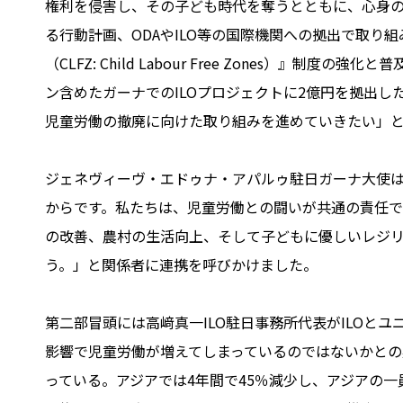
権利を侵害し、その子ども時代を奪うとともに、心身
る行動計画、ODAやILO等の国際機関への拠出で取り
（CLFZ: Child Labour Free Zones
ン含めたガーナでのILOプロジェクトに2億円を拠出
児童労働の撤廃に向けた取り組みを進めていきたい」
ジェネヴィーヴ・エドゥナ・アパルゥ駐日ガーナ大使
からです。私たちは、児童労働との闘いが共通の責任
の改善、農村の生活向上、そして子どもに優しいレジ
う。」と関係者に連携を呼びかけました。
第二部冒頭には高﨑真一ILO駐日事務所代表がILOとユニ
影響で児童労働が増えてしまっているのではないかと
っている。アジアでは4年間で45％減少し、アジアの