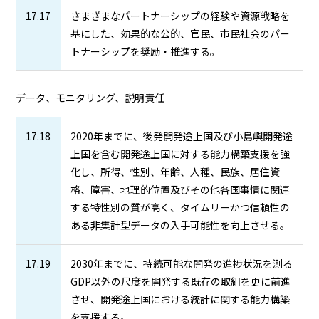
17.17
さまざまなパートナーシップの経験や資源戦略を
基にした、効果的な公的、官民、市民社会のパー
トナーシップを奨励・推進する。
データ、モニタリング、説明責任
17.18
2020年までに、後発開発途上国及び小島嶼開発途
上国を含む開発途上国に対する能力構築支援を強
化し、所得、性別、年齢、人種、民族、居住資
格、障害、地理的位置及びその他各国事情に関連
する特性別の質が高く、タイムリーかつ信頼性の
ある非集計型データの入手可能性を向上させる。
17.19
2030年までに、持続可能な開発の進捗状況を測る
GDP以外の尺度を開発する既存の取組を更に前進
させ、開発途上国における統計に関する能力構築
を支援する。