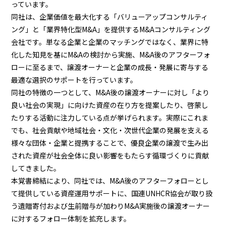
っています。
同社は、企業価値を最大化する「バリューアップコンサルティ
ング」と「業界特化型M&A」を提供するM&Aコンサルティング
会社です。単なる企業と企業のマッチングではなく、業界に特
化した知見を基にM&Aの検討から実施、M&A後のアフターフォ
ローに至るまで、譲渡オーナーと企業の成長・発展に寄与する
最適な選択のサポートを行っています。
同社の特徴の一つとして、M&A後の譲渡オーナーに対し「より
良い社会の実現」に向けた資産の在り方を提案したり、啓蒙し
たりする活動に注力している点が挙げられます。実際にこれま
でも、社会貢献や地域社会・文化・次世代企業の発展を支える
様々な団体・企業と提携することで、優良企業の譲渡で生み出
された資産が社会全体に良い影響をもたらす循環づくりに貢献
してきました。
本覚書締結により、同社では、M&A後のアフターフォローとし
て提供している資産運用サポートに、国連UNHCR協会が取り扱
う遺贈寄付および生前贈与が加わりM&A実施後の譲渡オーナー
に対するフォロー体制を拡充します。