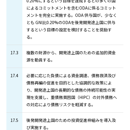
0.20%にするという目標を達成するとの多くの国
によるコミットメントを含むODAに係るコミット
メントを完全に実施する。ODA 供与国が、少なく
とも GNI比0.20%のODAを後発開発途上国に供与
するという目標の設定を検討することを奨励す
る。
17.3
複数の財源から、開発途上国のための追加的資金
源を動員する。
17.4
必要に応じた負債による資金調達、債務救済及び
債務再編の促進を目的とした協調的な政策によ
り、開発途上国の長期的な債務の持続可能性の実
現を支援し、重債務貧困国（HIPC）の対外債務へ
の対応により債務リスクを軽減する。
17.5
後発開発途上国のための投資促進枠組みを導入及
び実施する。