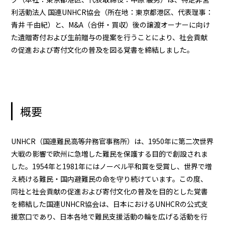
利活動法人 国連UNHCR協会（所在地：東京都港区、代表理事：
青井 千由紀）と、M&A（合併・買収）後の譲渡オーナーに向け
た遺贈寄付および生前贈与の提案を行うことにより、社会貢献
の促進および寄付文化の普及を図る覚書を締結しました。
概要
UNHCR（国連難民高等弁務官事務所）は、1950年に第二次世界
大戦の影響で欧州に急増した難民を保護する目的で創設されま
した。1954年と1981年にはノーベル平和賞を受賞し、世界で増
え続ける難民・国内避難民の命を守り続けています。この度、
同社と社会貢献の促進および寄付文化の普及を目的とした覚書
を締結した国連UNHCR協会は、日本におけるUNHCRの公式支
援窓口であり、日本各地で難民支援活動の輪を広げる活動を行