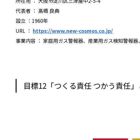
所在地 ： ⼤阪市淀川区三津屋中2-5-4
代表者 ： 髙橋 良典
設⽴ ：1960年
URL ：
https://www.new-cosmos.co.jp/
事業内容 ： 家庭⽤ガス警報器、産業⽤ガス検知警報
目標12「つくる責任 つかう責任