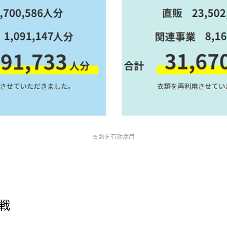
⾐類を有効活⽤
戦