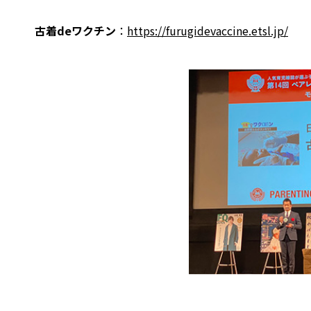
古着deワクチン
：
https://furugidevaccine.etsl.jp/