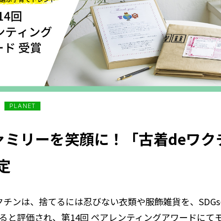
PLANET
ファミリーを笑顔に！「古着deワ
定
ワクチンは、捨てるには忍びない衣類や服飾雑貨を、SD
ると評価され、第14回 ペアレンティングアワードにて