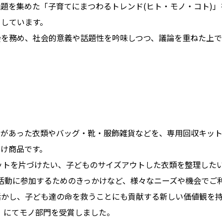
題を集めた「⼦育てにまつわるトレンド(ヒト・モノ・コト)
としています。
会を務め、社会的意義や話題性を吟味しつつ、議論を重ねた上で
があった⾐類やバッグ・靴・服飾雑貨などを、専用回収キット(税
け商品です。
ットを片づけたい、子どものサイズアウトした衣類を整理した
s活動に参加するためのきっかけなど、様々なニーズや機会でご
活かし、⼦ども達の命を救うことにも貢献する新しい価値観を
ド」にてモノ部門を受賞しました。