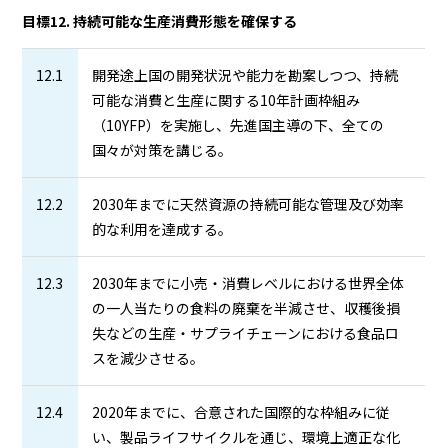
目標12. 持続可能な生産消費形態を確保する
12.1
開発途上国の開発状況や能力を勘案しつつ、持続
可能な消費と生産に関する10年計画枠組み
（10YFP）を実施し、先進国主導の下、全ての
国々が対策を講じる。
12.2
2030年までに天然資源の持続可能な管理及び効率
的な利用を達成する。
12.3
2030年までに小売・消費レベルにおける世界全体
の一人当たりの食料の廃棄を半減させ、収穫後損
失などの生産・サプライチェーンにおける食品ロ
スを減少させる。
12.4
2020年までに、合意された国際的な枠組みに従
い、製品ライフサイクルを通じ、環境上適正な化