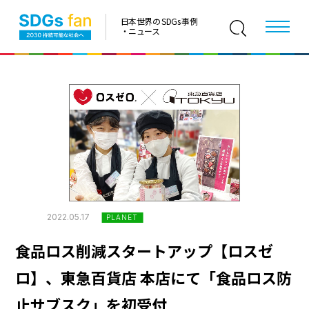
日本世界の SDGs 事例
・ニュース
2022.05.17
PLANET
食品ロス削減スタートアップ【ロスゼ
ロ】、東急百貨店 本店にて「食品ロス防
止サブスク」を初受付