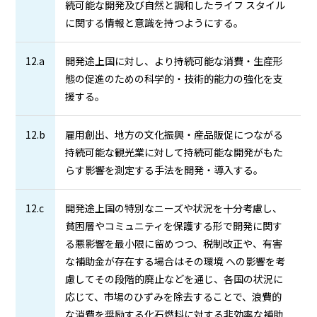
続可能な開発及び自然と調和したライフ スタイル
に関する情報と意識を持つようにする。
12.a
開発途上国に対し、より持続可能な消費・生産形
態の促進のための科学的・技術的能力の強化を支
援する。
12.b
雇用創出、地方の文化振興・産品販促につながる
持続可能な観光業に対して持続可能な開発がもた
らす影響を測定する手法を開発・導入する。
12.c
開発途上国の特別なニーズや状況を十分考慮し、
貧困層やコミュニティを保護する形で開発に関す
る悪影響を最小限に留めつつ、税制改正や、有害
な補助金が存在する場合はその環境 への影響を考
慮してその段階的廃止などを通じ、各国の状況に
応じて、市場のひずみを除去することで、浪費的
な消費を奨励する化石燃料に対する非効率な補助