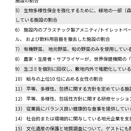
施設の割合
5） 生物多様性保全を強化するために、緑地の一部（
している施設の割合
6） 施設内のプラスチック製アメニティ/トイレットペ
ル、 および飲料用容器を撤去した施設の割合
7） 有機野菜、 地元野菜、旬の野菜のみを使用してい
8） 農家・生産者・サプライヤーが、世界保健機関の「
9） 生ゴミを個別に回収し、敷地内外で堆肥化してい
10） 給与の上位10 位に占める女性の割合
11） 平等、多様性、包摂に関する方針を定めている施
12） 平等、多様性、包括性方針に関する研修セッシ
13） 従業員にバランス良い健康的な食事を提供してい
14） 社会的または環境的に関与している地元企業を
15） 文化遺産の保護と地質調査について、ゲストにも