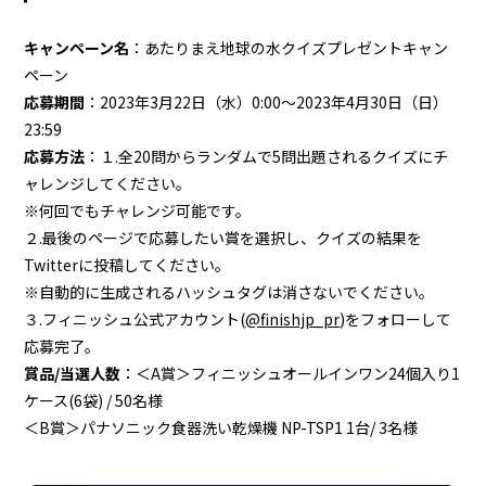
キャンペーン名
：あたりまえ地球の水クイズプレゼントキャン
ペーン
応募期間
：2023年3月22日（水）0:00～2023年4月30日（日）
23:59
応募方法
：１.全20問からランダムで5問出題されるクイズにチ
ャレンジしてください。
※何回でもチャレンジ可能です。
２.最後のページで応募したい賞を選択し、クイズの結果を
Twitterに投稿してください。
※自動的に生成されるハッシュタグは消さないでください。
３.フィニッシュ公式アカウント(
@finishjp_pr
)をフォローして
応募完了。
賞品/当選人数
：＜A賞＞フィニッシュオールインワン24個入り1
ケース(6袋) / 50名様
＜B賞＞パナソニック食器洗い乾燥機 NP-TSP1 1台/ 3名様