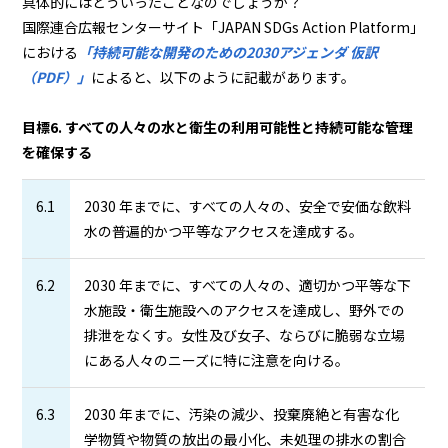
具体的にはどういったことなのでしょうか？
国際連合広報センターサイト「JAPAN SDGs Action Platform」
における
「持続可能な開発のための2030アジェンダ 仮訳
（PDF）」
によると、以下のように記載があります。
目標6. すべての人々の水と衛生の利用可能性と持続可能な管理
を確保する
6.1
2030 年までに、すべての人々の、安全で安価な飲料
水の普遍的かつ平等なアクセスを達成する。
6.2
2030 年までに、すべての人々の、適切かつ平等な下
水施設・衛生施設へのアクセスを達成し、野外での
排泄をなくす。女性及び女子、ならびに脆弱な立場
にある人々のニーズに特に注意を向ける。
6.3
2030 年までに、汚染の減少、投棄廃絶と有害な化
学物質や物質の放出の最小化、未処理の排水の割合