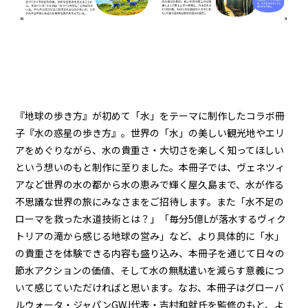
『地球の歩き方』が初めて「水」をテーマに制作したコラボ冊
子『水の惑星の歩き方』。世界の「水」の美しい観光地やエリ
アをめぐりながら、水の貴重さ・大切さを楽しく知ってほしい
という想いのもと制作に至りました。本冊子では、ヴェネツィ
アなど世界の水の都から水の恵みで輝く屋久島まで、水が作る
不思議な世界の旅にみなさまをご招待します。また「水不足の
ローマを救った水道技術とは？」「毎分5億Lが落水するヴィク
トリアの滝から感じる地球の営み」など、より具体的に「水」
の貴重さを体験できる内容も盛り込み、本冊子を通じて日々の
節水アクションの価値、そして水の無駄遣いを減らす意義につ
いて感じていただければと思います。なお、本冊子はグローバ
ルウォータ・ジャパンGWJ代表・吉村和就氏を監修のもと、よ