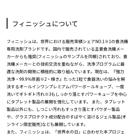
フィニッシュについて
フィニッシュは、世界における販売実績シェアNO.1※1の食洗機
専用洗剤ブランドです。国内で販売されている主要食洗機メー
カーからも推奨(フィニッシュのサンプルを同梱)されており、食
洗機メーカーとの技術交流を重ねながら、洗浄プログラムに最
適な洗剤の開発に積極的に取り組んでいます。現在は、『強力
洗浄・99.9％除菌※2・輝き』たった1粒で食器洗いの悩みを解
決するオールインワンプレミアムパワーボールキューブ、一度
洗いでギトギト汚れ※3もしっかり落とすパワーキューブを中心
にタブレット製品の展開を強化しています。 また、タブレット
製品以外にも、しつこい汚れもすっきり落とすパウダー製品
や、グラスプロテクト成分配合のすばやく溶けるジェル製品(オ
ンライン限定販売)なども展開しています。
また、フィニッシュは、「世界水の日」に合わせた本プロジェ