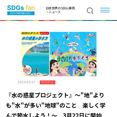
日本世界の SDGs 事例
・ニュース
2023.03.27
PEOPLE
『水の惑星プロジェクト』～"地"より
も"水"が多い"地球"のこと 楽しく学
んで節水しよう！～ 3月22日に開始