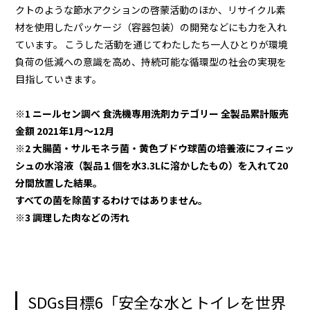
クトのような節水アクションの啓蒙活動のほか、リサイクル素
材を使用したパッケージ（容器包装）の開発などにも力を入れ
ています。 こうした活動を通じてわたしたち一人ひとりが環境
負荷の低減への意識を高め、持続可能な循環型の社会の実現を
目指していきます。
※1 ニールセン調べ 食洗機専用洗剤カテゴリー 全製品累計販売
金額 2021年1月～12月
※2 大腸菌・サルモネラ菌・黄色ブドウ球菌の培養液にフィニッ
シュの水溶液（製品１個を水3.3Lに溶かしたもの）を入れて20
分間放置した結果。
すべての菌を除菌するわけではありません。
※3 調理した肉などの汚れ
SDGs目標6「安全な水とトイレを世界