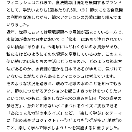
フィニッシュはこれまで、食洗機専用洗剤を展開するブランド
として、手洗いよりも1回あたり約50L（※）節水になる食洗機
の利用を促進しながら、節水アクションの啓蒙に取り組んでま
いりました。
近年、世界においては環境課題への意識が高まっている一方で、
水資源が豊かな日本においては「節水」はあまり注目されてい
ない傾向にあります。今地球にはどれくらいの水資源があり、
私たちはどのようにその水資源を享受しているのか、このまま
使い続ければ私たちの生活はどうなるのか、どのような節水方
法があるのか、水資源が豊かな日本であるがゆえに、気づけて
いないことがたくさんあるとフィニッシュは考えています。
そのような状況を踏まえ、改めて地球の水のことを知ってもら
い、節水につながるアクションを起こすきっかけをつくりたい
という想いのもと、旅をしながら水の恵みを知る『水の惑星の
歩き方』、意外と知らない水にまつわるクイズに挑戦できる
「あたりまえ地球の水クイズ」など、「楽しく学ぶ」をテーマ
に『水の惑星プロジェクト』～"地"よりも"水"が多い"地球"の
こと、楽しく学んで節水しよう！～を実施するに至りました。