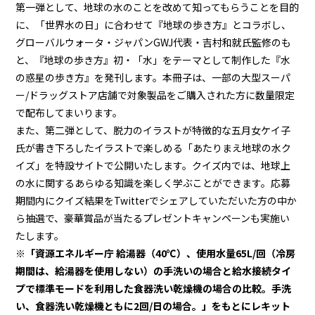
第一弾として、地球の水のことを改めて知ってもらうことを目的
に、「世界水の日」に合わせて『地球の歩き方』とコラボし、
グローバルウォータ・ジャパンGWJ代表・吉村和就氏監修のも
と、『地球の歩き方』初・「水」をテーマとして制作した『水
の惑星の歩き方』を発刊します。本冊子は、一部の大型スーパ
ー/ドラッグストア店舗で対象製品をご購入された方に数量限定
で配布してまいります。
また、第二弾として、脱力のイラストが特徴的な五月女ケイ子
氏が書き下ろしたイラストで楽しめる「あたりまえ地球の水ク
イズ」を特設サイトで公開いたします。クイズ内では、地球上
の水に関するあらゆる知識を楽しく学ぶことができます。応募
期間内にクイズ結果をTwitterでシェアしていただいた方の中か
ら抽選で、豪華賞品が当たるプレゼントキャンペーンも実施い
たします。
※「資源エネルギー庁 給湯器（40℃）、使用水量65L/回（冷房
期間は、給湯器を使用しない）の手洗いの場合と給水接続タイ
プで標準モードを利用した食器洗い乾燥機の場合の比較。手洗
い、食器洗い乾燥機ともに2回/日の場合。」をもとにレキット