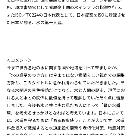
務、環境審議官として発展途上国の水インフラの指導を行う。
またISO／TC224の日本代表として、日本提案をISOに登録させ
た日本が誇る、水の第一人者。
＜コメント＞
今まで世界各地の水に関する国や地域を回って来ましたが、
『水の惑星の歩き方』は今までにない素晴らしい視点での編集
方針と、このタイトルに惹かれ携わらせていただきました。単
なる水関連の景色探訪だけでなく、水と人間の歴史、現代にお
ける人と水との関係に数値を持って理解していただく点に留意
しました。今後も水と共に歩む私たち人にとって「賢い水循
環」を考えるきっかけとなればと考えています。日本において
は、水道を守るために「ある程度使う」ことが大切です。水道
料金収入が激減すると水道施設の更新や老朽化対策、地震対策