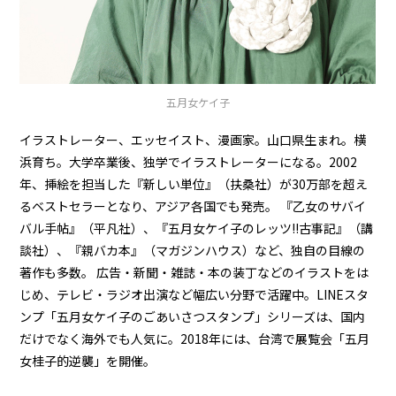
五月女ケイ子
イラストレーター、エッセイスト、漫画家。山口県生まれ。横
浜育ち。大学卒業後、独学でイラストレーターになる。2002
年、挿絵を担当した『新しい単位』（扶桑社）が30万部を超え
るベストセラーとなり、アジア各国でも発売。 『乙女のサバイ
バル手帖』（平凡社）、『五月女ケイ子のレッツ!!古事記』（講
談社）、『親バカ本』（マガジンハウス）など、独自の目線の
著作も多数。 広告・新聞・雑誌・本の装丁などのイラストをは
じめ、テレビ・ラジオ出演など幅広い分野で活躍中。LINEスタ
ンプ「五月女ケイ子のごあいさつスタンプ」シリーズは、国内
だけでなく海外でも人気に。2018年には、台湾で展覧会「五月
女桂子的逆襲」を開催。