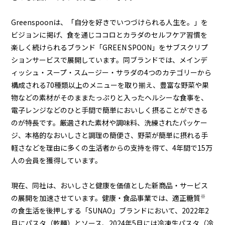
Greenspoonは、「自分を好きでいつづけられる人生を。」を
ビジョンに掲げ、食を通じココロとカラダのセルフケア習慣を
楽しく続けられるブランド「GREEN SPOON」をサブスクリプ
ションサービスで展開しています。同ブランドでは、メインデ
ィッシュ・スープ・スムージー・サラダの4つのカテゴリーから
構成される70種類以上のメニューを取り揃え、豊富な野菜や果
物などの素材がそのままたっぷりと入ったヘルシーな食事を、
電子レンジなどのひと手間で簡単においしく摂ることができる
のが特長です。厳選された素材や調味料、洗練されたパッケー
ジ、本格的なおいしさと調理の簡便さ、野菜が簡単に摂れる手
軽さなどを理由に多くの生活者からの支持を得て、4年間で15万
人の会員を獲得しています。
現在、同社は、おいしさと健康を価値とした新商品・サービス
※
の展開を加速させています。健康・食品事業では、適正糖質
の食生活を後押しする「SUNAO」ブランドにおいて、2022年2
月にパスタ（乾麺）とソース、2024年5月には冷凍生パスタ（冷