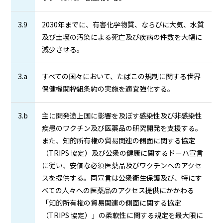
3.9
2030年までに、有害化学物質、ならびに大気、水質
及び土壌の汚染による死亡及び疾病の件数を大幅に
減少させる。
3.a
すべての国々において、たばこの規制に関する世界
保健機関枠組条約の実施を適宜強化する。
3.b
主に開発途上国に影響を及ぼす感染性及び非感染性
疾患のワクチン及び医薬品の研究開発を支援する。
また、知的所有権の貿易関連の側面に関する協定
（TRIPS 協定）及び公衆の健康に関するドーハ宣言
に従い、安価な必須医薬品及びワクチンへのアクセ
スを提供する。同宣言は公衆衛生保護及び、特にす
べての人々への医薬品のアクセス提供にかかわる
「知的所有権の貿易関連の側面に関する協定
（TRIPS 協定）」の柔軟性に関する規定を最大限に