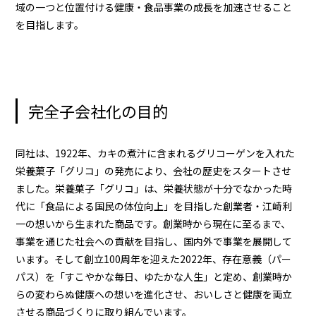
域の一つと位置付ける健康・食品事業の成長を加速させること
を目指します。
完全子会社化の目的
同社は、1922年、カキの煮汁に含まれるグリコーゲンを⼊れた
栄養菓⼦「グリコ」の発売により、会社の歴史をスタートさせ
ました。栄養菓⼦「グリコ」は、栄養状態が⼗分でなかった時
代に「⾷品による国⺠の体位向上」を目指した創業者・江崎利
一の想いから生まれた商品です。創業時から現在に至るまで、
事業を通じた社会への貢献を目指し、国内外で事業を展開して
います。そして創立100周年を迎えた2022年、存在意義（パー
パス）を「すこやかな毎日、ゆたかな人生」と定め、創業時か
らの変わらぬ健康への想いを進化させ、おいしさと健康を両立
させる商品づくりに取り組んでいます。