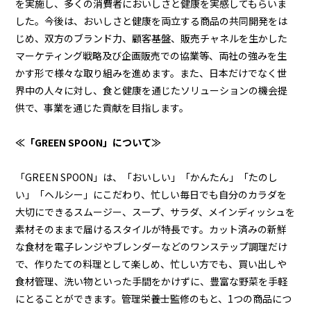
を実施し、多くの消費者においしさと健康を実感してもらいま
した。今後は、おいしさと健康を両立する商品の共同開発をは
じめ、双方のブランド力、顧客基盤、販売チャネルを生かした
マーケティング戦略及び企画販売での協業等、両社の強みを生
かす形で様々な取り組みを進めます。また、日本だけでなく世
界中の人々に対し、食と健康を通じたソリューションの機会提
供で、事業を通じた貢献を目指します。
≪「GREEN SPOON」について≫
「GREEN SPOON」は、「おいしい」「かんたん」「たのし
い」「ヘルシー」にこだわり、忙しい毎日でも自分のカラダを
大切にできるスムージー、スープ、サラダ、メインディッシュを
素材そのままで届けるスタイルが特長です。カット済みの新鮮
な食材を電子レンジやブレンダーなどのワンステップ調理だけ
で、作りたての料理として楽しめ、忙しい方でも、買い出しや
食材管理、洗い物といった手間をかけずに、豊富な野菜を手軽
にとることができます。管理栄養士監修のもと、1つの商品につ