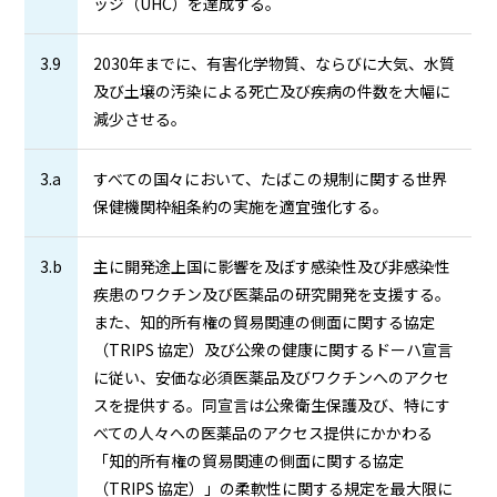
ッジ（UHC）を達成する。
3.9
2030年までに、有害化学物質、ならびに大気、水質
及び土壌の汚染による死亡及び疾病の件数を大幅に
減少させる。
3.a
すべての国々において、たばこの規制に関する世界
保健機関枠組条約の実施を適宜強化する。
3.b
主に開発途上国に影響を及ぼす感染性及び非感染性
疾患のワクチン及び医薬品の研究開発を支援する。
また、知的所有権の貿易関連の側面に関する協定
（TRIPS 協定）及び公衆の健康に関するドーハ宣言
に従い、安価な必須医薬品及びワクチンへのアクセ
スを提供する。同宣言は公衆衛生保護及び、特にす
べての人々への医薬品のアクセス提供にかかわる
「知的所有権の貿易関連の側面に関する協定
（TRIPS 協定）」の柔軟性に関する規定を最大限に