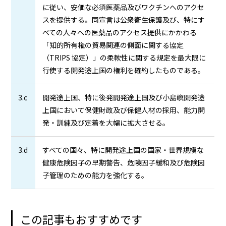
に従い、安価な必須医薬品及びワクチンへのアクセ
スを提供する。同宣言は公衆衛生保護及び、特にす
べての人々への医薬品のアクセス提供にかかわる
「知的所有権の貿易関連の側面に関する協定
（TRIPS 協定）」の柔軟性に関する規定を最大限に
行使する開発途上国の権利を確約したものである。
3.c
開発途上国、特に後発開発途上国及び小島嶼開発途
上国において保健財政及び保健人材の採用、能力開
発・訓練及び定着を大幅に拡大させる。
3.d
すべての国々、特に開発途上国の国家・世界規模な
健康危険因子の早期警告、危険因子緩和及び危険因
子管理のための能力を強化する。
この記事もおすすめです