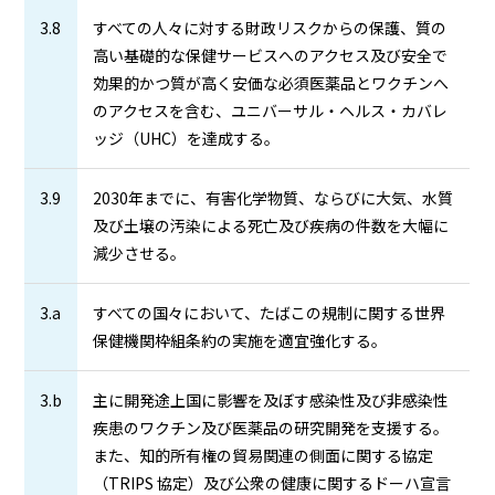
3.8
すべての人々に対する財政リスクからの保護、質の
高い基礎的な保健サービスへのアクセス及び安全で
効果的かつ質が高く安価な必須医薬品とワクチンへ
のアクセスを含む、ユニバーサル・ヘルス・カバレ
ッジ（UHC）を達成する。
3.9
2030年までに、有害化学物質、ならびに大気、水質
及び土壌の汚染による死亡及び疾病の件数を大幅に
減少させる。
3.a
すべての国々において、たばこの規制に関する世界
保健機関枠組条約の実施を適宜強化する。
3.b
主に開発途上国に影響を及ぼす感染性及び非感染性
疾患のワクチン及び医薬品の研究開発を支援する。
また、知的所有権の貿易関連の側面に関する協定
（TRIPS 協定）及び公衆の健康に関するドーハ宣言