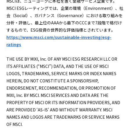
MSCIは、ニューヨークに本社を置く金融サービス企業です。
MSCI ESGレーティングでは、企業の環境（Environment）、社
会（Social）、ガバナンス（Governance）における取り組みを
分析・評価し、最上位のAAAから最下のCCCまで7段階で格付け
するもので、ESG投資の世界的な評価指標とされています。
https://www.msci.com/sustainable-investing/esg-
ratings
THE USE BY MIXI, Inc. OF ANY MSCI ESG RESEARCH LLC OR
ITS AFFILIATES (“MSCI”) DATA, AND THE USE OF MSCI
LOGOS, TRADEMARKS, SERVICE MARKS OR INDEX NAMES
HEREIN, DO NOT CONSTITUTE A SPONSORSHIP,
ENDORSEMENT, RECOMMENDATION, OR PROMOTION OF
MIXI, Inc. BY MSCI. MSCI SERVICES AND DATA ARE THE
PROPERTY OF MSCI OR ITS INFORMATION PROVIDERS, AND
ARE PROVIDED ‘AS-IS’ AND WITHOUT WARRANTY. MSCI
NAMES AND LOGOS ARE TRADEMARKS OR SERVICE MARKS
OF MSCI.