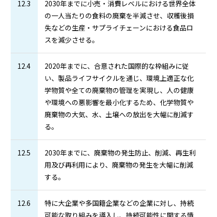
12.3
2030年までに小売・消費レベルにおける世界全体
の一人当たりの食料の廃棄を半減させ、収穫後損
失などの生産・サプライチェーンにおける食品ロ
スを減少させる。
12.4
2020年までに、合意された国際的な枠組みに従
い、製品ライフサイクルを通じ、環境上適正な化
学物質や全ての廃棄物の管理を実現し、人の健康
や環境への悪影響を最小化するため、化学物質や
廃棄物の大気、水、土壌への放出を大幅に削減す
る。
12.5
2030年までに、廃棄物の発生防止、削減、再生利
用及び再利用により、廃棄物の発生を大幅に削減
する。
12.6
特に大企業や多国籍企業などの企業に対し、持続
可能な取り組みを導入し、持続可能性に関する情