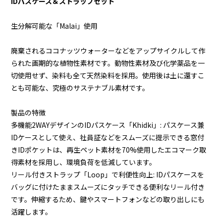
IDパスケース＆ストラップセット
生分解可能な「Malai」使用
廃棄されるココナッツウォーターなどをアップサイクルして作
られた画期的な植物性素材です。動物性素材及び化学薬品を一
切使用せず、染料も全て天然染料を採用。使用後は土に還すこ
とも可能な、究極のサステナブル素材です。
製品の特徴
多機能2WAYデザインのIDパスケース「Khidki」: パスケース兼
IDケースとして使え、社員証などをスムーズに提示できる窓付
きIDポケットは、再生ペット素材を70%使用したエコマーク取
得素材を採用し、環境負荷を低減しています。
リール付きストラップ「Loop」で利便性向上: IDパスケースを
バッグに付けたままスムーズにタッチできる便利なリール付き
です。伸縮するため、鍵やスマートフォンなどの取り出しにも
活躍します。