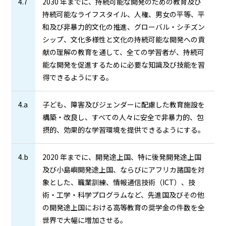
4.7
2030 年までに、持続可能な開発のための教育及び
持続可能なライフスタイル、人権、男女の平等、平
和及び非暴力的文化の推進、グローバル・シチズン
シップ、文化多様性と文化の持続可能な開発への貢
献の理解の教育を通して、全ての学習者が、持続可
能な開発を促進するために必要な知識及び技能を習
得できるようにする。
4.a
子ども、障害及びジェンダーに配慮した教育施設を
構築・改良し、すべての人々に安全で非暴力的、包
摂的、効果的な学習環境を提供できるようにする。
4.b
2020 年までに、開発途上国、特に後発開発途上国
及び小島嶼開発途上国、ならびにアフリカ諸国を対
象とした、職業訓練、情報通信技術（ICT）、技
術・工学・科学プログラムなど、先進国及びその他
の開発途上国における高等教育の奨学金の件数を全
世界で大幅に増加させる。