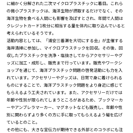
に細かく分解された二次マイクロプラスチックに着目。これら
の微小プラスチックは、海洋生物が摂取するだけでなく、その
海洋生物を食べる人間にも影響を及ぼすとされ、年間で人間は
クレジットカード1枚分に相当する量を体内に取り込んでいると
考えられているそうです。
活動内容としては、「浦安三番瀬を大切にする会」が主催する
海岸清掃に参加し、マイクロプラスチックを回収。その後、回
収したプラスチックを洗浄・塩抜きしてからアクセサリーやグ
ッズに加工・成形し、販売まで行っています。販売やワークシ
ョップを通じて、海洋プラスチック問題の啓発活動にも力を入
れています。アクセサリーやグッズは、日常で身に着けられる
ものにすることで、海洋プラスチック問題をより身近に感じて
もらえるよう工夫されています。また、アクセサリーだけでは
年齢や性別が限られてしまうところがあるため、ブックマーカ
ーやアンブレラマーカー、マグネットなども販売し、年齢や性
別に関わらずより多くの方に手に取ってもらえるよう幅を広げ
ているとのこと。
その他にも、大きな宣伝力が期待できる外部とのコラボにも注