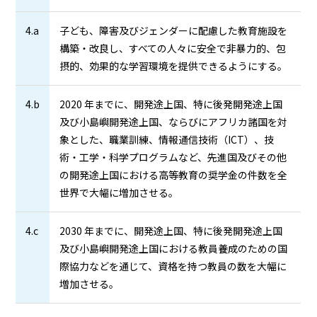
4.a
子ども、障害及びジェンダーに配慮した教育施設を
構築・改良し、すべての人々に安全で非暴力的、包
摂的、効果的な学習環境を提供できるようにする。
4.b
2020 年までに、開発途上国、特に後発開発途上国
及び小島嶼開発途上国、ならびにアフリカ諸国を対
象とした、職業訓練、情報通信技術（ICT）、技
術・工学・科学プログラムなど、先進国及びその他
の開発途上国における高等教育の奨学金の件数を全
世界で大幅に増加させる。
4.c
2030 年までに、開発途上国、特に後発開発途上国
及び小島嶼開発途上国における教員養成のための国
際協力などを通じて、資格を持つ教員の数を大幅に
増加させる。