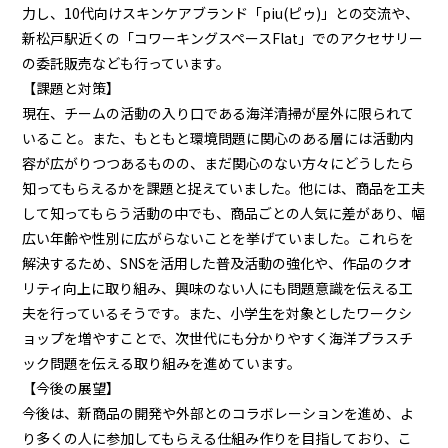
力し、10代向けスキンケアブランド「piu(ピゥ)」との交流や、
新松戸駅近くの「コワーキングスペースFlat」でのアクセサリー
の委託販売なども行っています。
【課題と対策】
現在、チームの活動の入り口である海洋清掃が屋外に限られて
いること。また、もともと環境問題に関心のある層には活動内
容が広がりつつあるものの、まだ関心のない方々にどうしたら
知ってもらえるかを課題と捉えていました。他には、商品を工夫
して知ってもらう活動の中でも、商品ごとの人気に差があり、幅
広い年齢や性別に広がらないことを挙げていました。これらを
解決するため、SNSを活用した普及活動の強化や、作品のクオ
リティ向上に取り組み、興味のない人にも問題意識を伝える工
夫を行っているそうです。また、小学生を対象としたワークシ
ョップを増やすことで、次世代にも分かりやすく海洋プラスチ
ック問題を伝える取り組みを進めています。
【今後の展望】
今後は、新商品の開発や外部とのコラボレーションを進め、よ
り多くの人に参加してもらえる仕組み作りを目指しており、こ