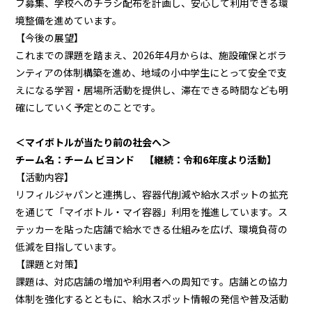
フ募集、学校へのチラシ配布を計画し、安心して利用できる環
境整備を進めています。
【今後の展望】
これまでの課題を踏まえ、2026年4月からは、施設確保とボラ
ンティアの体制構築を進め、地域の小中学生にとって安全で支
えになる学習・居場所活動を提供し、滞在できる時間なども明
確にしていく予定とのことです。
＜マイボトルが当たり前の社会へ＞
チーム名：チーム ビヨンド 【継続：令和6年度より活動】
【活動内容】
リフィルジャパンと連携し、容器代削減や給水スポットの拡充
を通じて「マイボトル・マイ容器」利用を推進しています。ス
テッカーを貼った店舗で給水できる仕組みを広げ、環境負荷の
低減を目指しています。
【課題と対策】
課題は、対応店舗の増加や利用者への周知です。店舗との協力
体制を強化するとともに、給水スポット情報の発信や普及活動