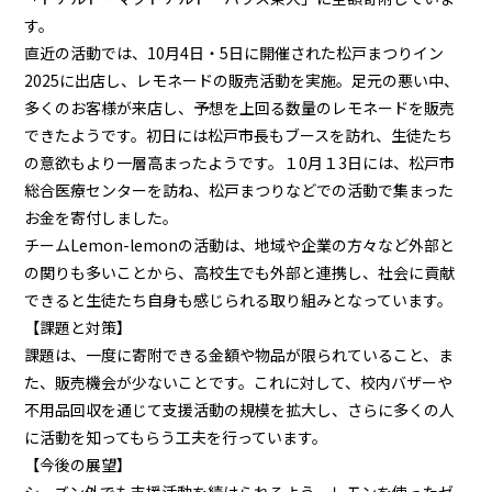
す。
直近の活動では、10月4日・5日に開催された松戸まつりイン
2025に出店し、レモネードの販売活動を実施。足元の悪い中、
多くのお客様が来店し、予想を上回る数量のレモネードを販売
できたようです。初日には松戸市長もブースを訪れ、生徒たち
の意欲もより一層高まったようです。１0月１3日には、松戸市
総合医療センターを訪ね、松戸まつりなどでの活動で集まった
お金を寄付しました。
チームLemon-lemonの活動は、地域や企業の方々など外部と
の関りも多いことから、高校生でも外部と連携し、社会に貢献
できると生徒たち自身も感じられる取り組みとなっています。
【課題と対策】
課題は、一度に寄附できる金額や物品が限られていること、ま
た、販売機会が少ないことです。これに対して、校内バザーや
不用品回収を通じて支援活動の規模を拡大し、さらに多くの人
に活動を知ってもらう工夫を行っています。
【今後の展望】
シーズン外でも支援活動を続けられるよう、レモンを使ったゼ