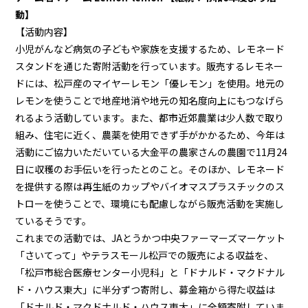
動】
【活動内容】
小児がんなど病気の子どもや家族を支援するため、レモネード
スタンドを通じた寄附活動を行っています。販売するレモネー
ドには、松戸産のマイヤーレモン「優レモン」を使用。地元の
レモンを使うことで地産地消や地元の知名度向上にもつなげら
れるよう活動しています。また、都市近郊農業は少人数で取り
組み、住宅に近く、農薬を使用できず手がかかるため、今年は
活動にご協力いただいている大金平の農家さんの農園で11月24
日に収穫のお手伝いを行ったとのこと。そのほか、レモネード
を提供する際は再生紙のカップやバイオマスプラスチックのス
トローを使うことで、環境にも配慮しながら販売活動を実施し
ているそうです。
これまでの活動では、JAとうかつ中央ファーマーズマーケット
「さいてって」やテラスモール松戸での販売による収益を、
「松戸市総合医療センター小児科」と「ドナルド・マクドナル
ド・ハウス東大」に半分ずつ寄附し、募金箱から得た収益は
「ドナルド・マクドナルド・ハウス東大」に全額寄附していま