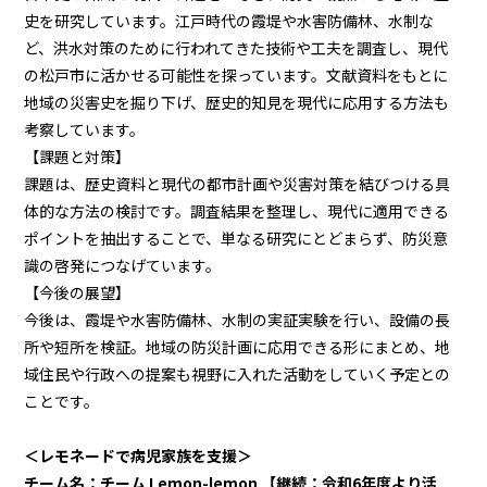
史を研究しています。江戸時代の霞堤や水害防備林、水制な
ど、洪水対策のために行われてきた技術や工夫を調査し、現代
の松戸市に活かせる可能性を探っています。文献資料をもとに
地域の災害史を掘り下げ、歴史的知見を現代に応用する方法も
考察しています。
【課題と対策】
課題は、歴史資料と現代の都市計画や災害対策を結びつける具
体的な方法の検討です。調査結果を整理し、現代に適用できる
ポイントを抽出することで、単なる研究にとどまらず、防災意
識の啓発につなげています。
【今後の展望】
今後は、霞堤や水害防備林、水制の実証実験を行い、設備の長
所や短所を検証。地域の防災計画に応用できる形にまとめ、地
域住民や行政への提案も視野に入れた活動をしていく予定との
ことです。
＜レモネードで病児家族を支援＞
チーム名：チーム Lemon-lemon 【継続：令和6年度より活