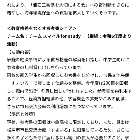
れにより、「浦安三番瀬を大切にする会」への寄附額をさらに
増やし、海洋環境保全への貢献を拡大していくそうです。
＜教育格差をなくす参考書シェア＞
チーム名：チーム スマイルfor study 【継続：令和6年度より
活動】
【活動内容】
家庭の経済事情による教育格差の解消を目指し、中学生向けに
参考書の無料貸し出しを行っています。
同校の新入学生から回収した参考書を仕分けし、市民交流会館
「すまいる」で貸し出す仕組みを整備。今年度は200冊を回収
し、館内で522件の貸し出しが行われました。参考書を再利用す
ることで、経済負担軽減の他、学習機会の拡充やごみの削減、
さらに市民交流会館の利用増加にもつながっています。
【課題と対策】
現状、参考書の回収は小金高校に限定しており、また、貸出は
松戸市市民交流会館「すまいる」に限定しているため、さらに
多くの子どもたちに届けるには範囲の拡大が必要とのこと。学