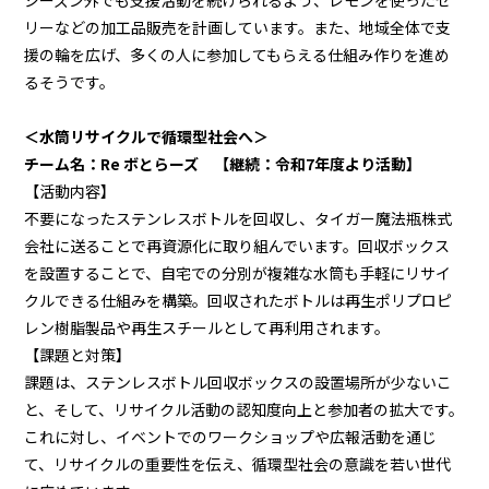
リーなどの加工品販売を計画しています。また、地域全体で支
援の輪を広げ、多くの人に参加してもらえる仕組み作りを進め
るそうです。
＜水筒リサイクルで循環型社会へ＞
チーム名：Re ボとらーズ 【継続：令和7年度より活動】
【活動内容】
不要になったステンレスボトルを回収し、タイガー魔法瓶株式
会社に送ることで再資源化に取り組んでいます。回収ボックス
を設置することで、自宅での分別が複雑な水筒も手軽にリサイ
クルできる仕組みを構築。回収されたボトルは再生ポリプロピ
レン樹脂製品や再生スチールとして再利用されます。
【課題と対策】
課題は、ステンレスボトル回収ボックスの設置場所が少ないこ
と、そして、リサイクル活動の認知度向上と参加者の拡大です。
これに対し、イベントでのワークショップや広報活動を通じ
て、リサイクルの重要性を伝え、循環型社会の意識を若い世代