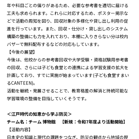
年や科目ごとの偏りがあるため、必要な参考書を適切に届ける
工夫も求められます。これらに対応するため、ポスター掲示な
どで活動の周知を図り、回収対象の多様化や貸し出し利用の促
進を行っています。また、回収・仕分け・貸し出しのシステム
構築の整備にも力を入れており、本棚に入りきらない分は校内
バザーで無料配布するなどの対応もしています。
【今後の展望】
今後は、他校からの参考書回収や大学受験・資格試験用参考書
の回収、さらには子ども食堂との連携による学習支援の拡大を
計画しており、すでに実施が始まっています(子ども食堂すまい
るCANTEEN)。
活動を継続・発展させることで、教育格差の解消と持続可能な
学習環境の整備を目指していくそうです。
＜江戸時代の知恵から学ぶ防災＞
チーム名：チーム 博物館 【新規：令和7年度より活動開始】
【活動内容】
日本史の知識と現代の課題をつなぎ、防災の観点から地域の歴